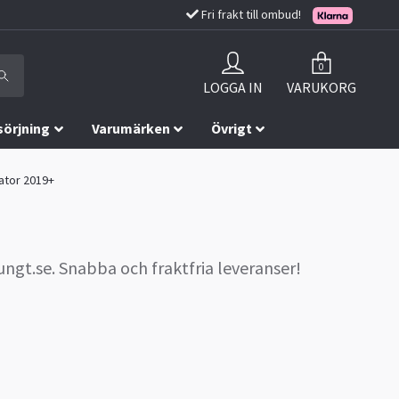
Fri frakt till ombud!
0
LOGGA IN
VARUKORG
sörjning
Varumärken
Övrigt
iator 2019+
ngt.se. Snabba och fraktfria leveranser!