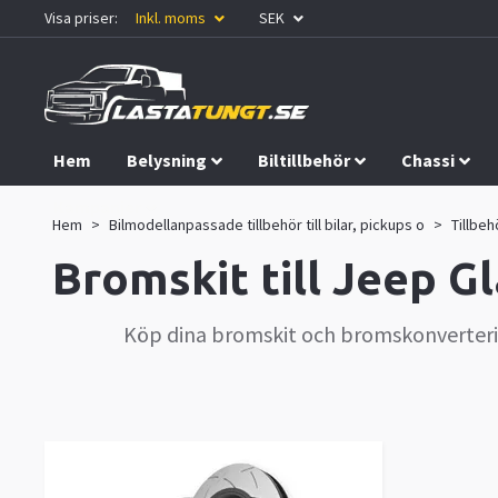
Visa priser:
Inkl. moms
SEK
Hem
Belysning
Biltillbehör
Chassi
Kampanjer
Hem
Bilmodellanpassade tillbehör till bilar, pickups o
Tillbeh
Bromskit till Jeep G
Köp dina bromskit och bromskonvertering