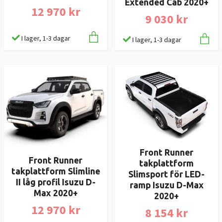
Extended Cab 2020+
12 970 kr
9 030 kr
I lager, 1-3 dagar
I lager, 1-3 dagar
Front Runner
Front Runner
takplattform
takplattform Slimline
Slimsport för LED-
II låg profil Isuzu D-
ramp Isuzu D-Max
Max 2020+
2020+
12 970 kr
8 154 kr