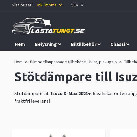
Visa priser:
Inkl. moms
SEK
Hem
Belysning
Biltillbehör
Chassi
Kampanjer
Hem
Bilmodellanpassade tillbehör till bilar, pickups o
Tillbehö
Stötdämpare till Is
Stötdämpare till
Isuzu D-Max 2021+
. Idealiska för terrän
fraktfri leverans!