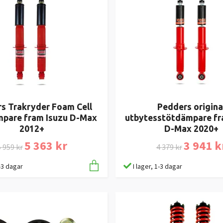
s Trakryder Foam Cell
Pedders origina
pare fram Isuzu D-Max
utbytesstötdämpare fr
2012+
D-Max 2020+
5 363 kr
3 941 k
 959 kr
4 379 kr
1-3 dagar
I lager, 1-3 dagar