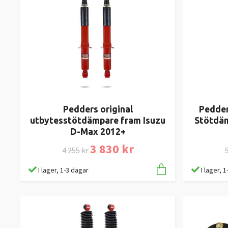
Pedders original
Pedder
utbytesstötdämpare fram Isuzu
Stötdäm
D-Max 2012+
3 830 kr
4 255 kr
5
I lager, 1-3 dagar
I lager, 