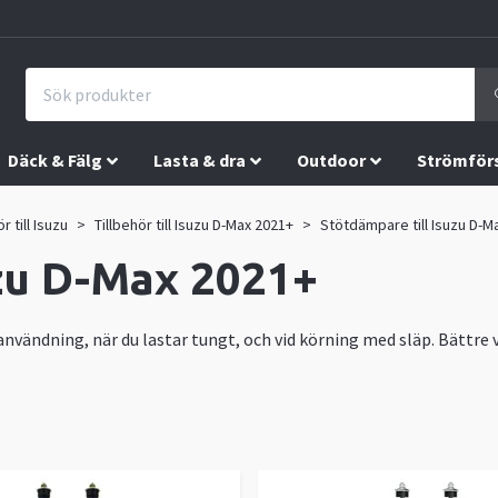
Däck & Fälg
Lasta & dra
Outdoor
Strömför
r till Isuzu
Tillbehör till Isuzu D-Max 2021+
Stötdämpare till Isuzu D-M
uzu D-Max 2021+
ganvändning, när du lastar tungt, och vid körning med släp. Bättr