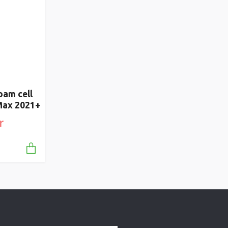
oam cell
Max 2021+
r