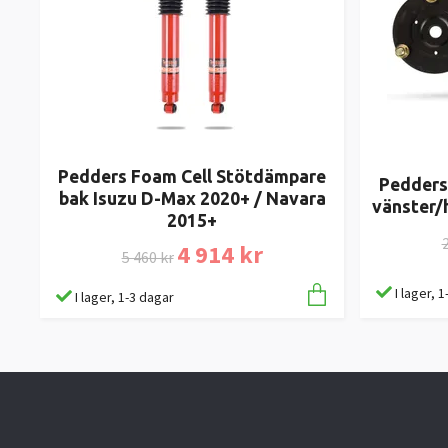
Pedders Foam Cell Stötdämpare
Pedders
bak Isuzu D-Max 2020+ / Navara
vänster/
2015+
2
4 914 kr
5 460 kr
I lager, 
I lager, 1-3 dagar