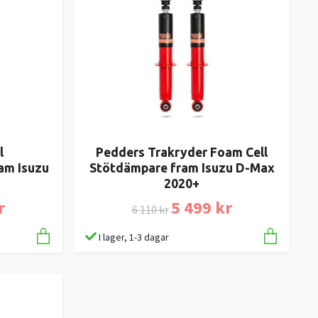
l
Pedders Trakryder Foam Cell
am Isuzu
Stötdämpare fram Isuzu D-Max
2020+
r
5 499 kr
6 110 kr
I lager, 1-3 dagar