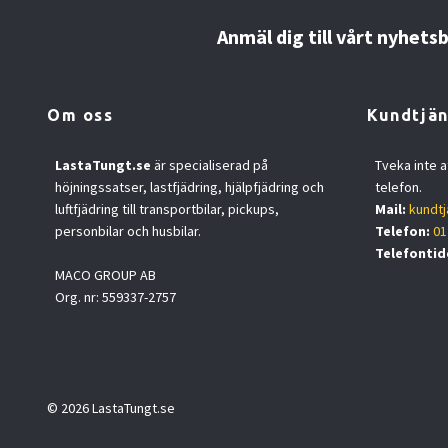
Anmäl dig till vårt nyhets
Om oss
Kundtjän
LastaTungt.se
är specialiserad på
Tveka inte a
höjningssatser, lastfjädring, hjälpfjädring och
telefon.
luftfjädring till transportbilar, pickups,
Mail:
kundtj
personbilar och husbilar.
Telefon:
01
Telefontid
MACO GROUP AB
Org. nr: 559337-2757
© 2026 LastaTungt.se