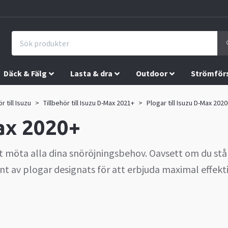
Däck & Fälg
Lasta & dra
Outdoor
Strömför
r till Isuzu
Tillbehör till Isuzu D-Max 2021+
Plogar till Isuzu D-Max 202
Max 2020+
tt möta alla dina snöröjningsbehov. Oavsett om du stå
t av plogar designats för att erbjuda maximal effekt