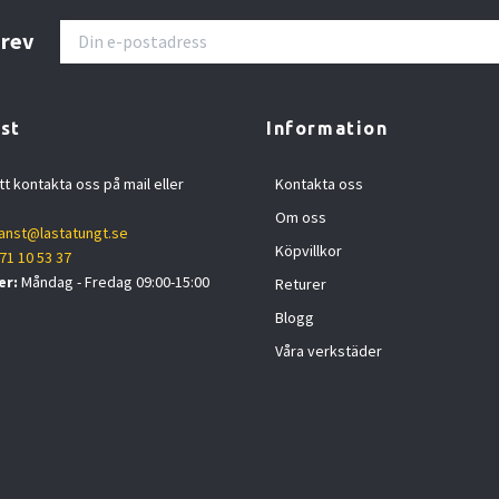
brev
st
Information
tt kontakta oss på mail eller
Kontakta oss
Om oss
anst@lastatungt.se
Köpvillkor
71 10 53 37
er:
Måndag - Fredag 09:00-15:00
Returer
Blogg
Våra verkstäder