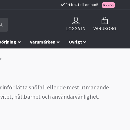
Fri frakt till ombud!
0
LOGGA IN
VARUKORG
sörjning
Varumärken
Övrigt
0+
r inför lätta snöfall eller de mest utmanande
ivitet, hållbarhet och användarvänlighet.