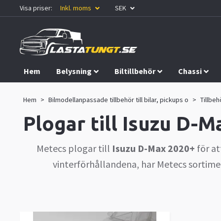
Visa priser:
Inkl. moms
SEK
Hem
Belysning
Biltillbehör
Chassi
Kampanjer
Hem
Bilmodellanpassade tillbehör till bilar, pickups o
Tillbehö
Plogar till Isuzu D-
Metecs plogar till
Isuzu D-Max 2020+
för a
vinterförhållandena, har Metecs sortimen