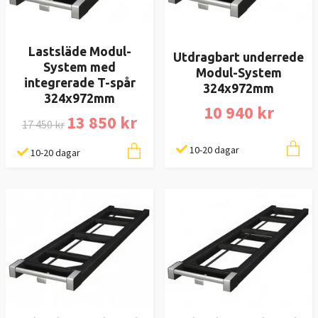
Lastsläde Modul-
Utdragbart underrede
System med
Modul-System
integrerade T-spår
324x972mm
324x972mm
10 940 kr
13 850 kr
17 450 kr
10-20 dagar
10-20 dagar