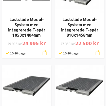
Lastsläde Modul-
Lastsläde Modul-
System med
System med
integrerade T-spår
integrerade T-spår
1050x1404mm
810x1458mm
24 995 kr
22 500 kr
29 995 kr
27 350 kr
10-20 dagar
10-20 dagar