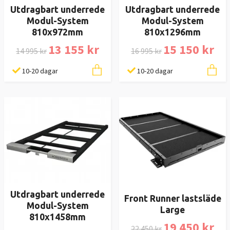
Utdragbart underrede
Utdragbart underrede
Modul-System
Modul-System
810x972mm
810x1296mm
13 155 kr
15 150 kr
14 995 kr
16 995 kr
10-20 dagar
10-20 dagar
Utdragbart underrede
Front Runner lastsläde
Modul-System
Large
810x1458mm
19 450 kr
22 450 kr