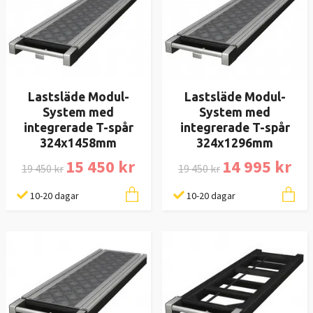
Lastsläde Modul-
Lastsläde Modul-
System med
System med
integrerade T-spår
integrerade T-spår
324x1458mm
324x1296mm
15 450 kr
14 995 kr
19 450 kr
19 450 kr
10-20 dagar
10-20 dagar