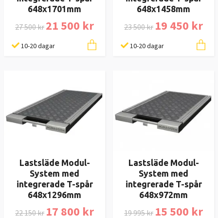
648x1701mm
648x1458mm
21 500 kr
19 450 kr
27 500 kr
23 500 kr
10-20 dagar
10-20 dagar
Lastsläde Modul-
Lastsläde Modul-
System med
System med
integrerade T-spår
integrerade T-spår
648x1296mm
648x972mm
17 800 kr
15 500 kr
22 150 kr
19 995 kr