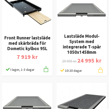
Lastsläde Modul-
Front Runner lastsläde
System med
med skärbräda för
integrerade T-spår
Dometic kylbox 95L
1050x1458mm
7 919 kr
24 995 kr
29 995 kr
I lager, 1-3 dagar
10-20 dagar