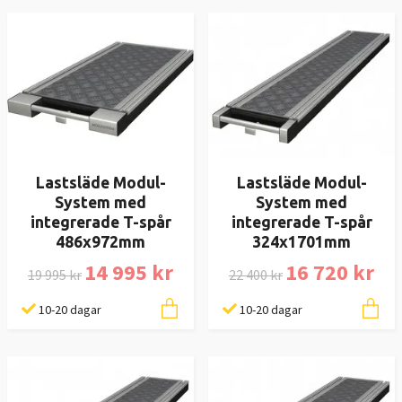
Lastsläde Modul-
Lastsläde Modul-
System med
System med
integrerade T-spår
integrerade T-spår
486x972mm
324x1701mm
14 995 kr
16 720 kr
19 995 kr
22 400 kr
10-20 dagar
10-20 dagar