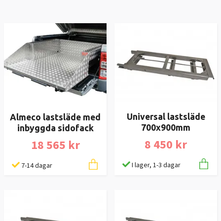
Universal lastsläde
Almeco lastsläde med
700x900mm
inbyggda sidofack
8 450 kr
18 565 kr
I lager, 1-3 dagar
7-14 dagar