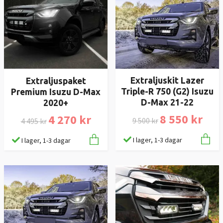
Extraljuskit Lazer
Extraljuspaket
Triple-R 750 (G2) Isuzu
Premium Isuzu D-Max
D-Max 21-22
2020+
8 550 kr
4 270 kr
9 500 kr
4 495 kr
I lager, 1-3 dagar
I lager, 1-3 dagar