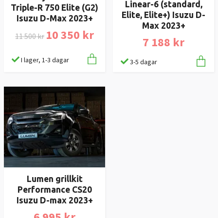
Linear-6 (standard,
Triple-R 750 Elite (G2)
Elite, Elite+) Isuzu D-
Isuzu D-Max 2023+
Max 2023+
10 350 kr
11 500 kr
7 188 kr
I lager, 1-3 dagar
3-5 dagar
Lumen grillkit
Performance CS20
Isuzu D-max 2023+
6 995 kr