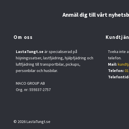
Anmäl dig till vårt nyhets
Om oss
Kundtjän
LastaTungt.se
är specialiserad på
Tveka inte a
höjningssatser, lastfjädring, hjälpfjädring och
telefon.
luftfjädring till transportbilar, pickups,
Mail:
kundtj
personbilar och husbilar.
Telefon:
01
Telefontid
MACO GROUP AB
Org. nr: 559337-2757
© 2026 LastaTungt.se