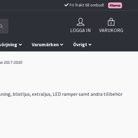
Fri frakt till ombud!
0
LOGGA IN
VARUKORG
sörjning
Varumärken
Övrigt
Max 2017-2020
ning, blixtljus, extraljus, LED ramper samt andra tillbehör