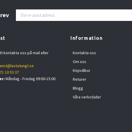
brev
st
Information
tt kontakta oss på mail eller
Kontakta oss
Om oss
anst@lastatungt.se
Köpvillkor
71 10 53 37
er:
Måndag - Fredag 09:00-15:00
Returer
Blogg
Våra verkstäder