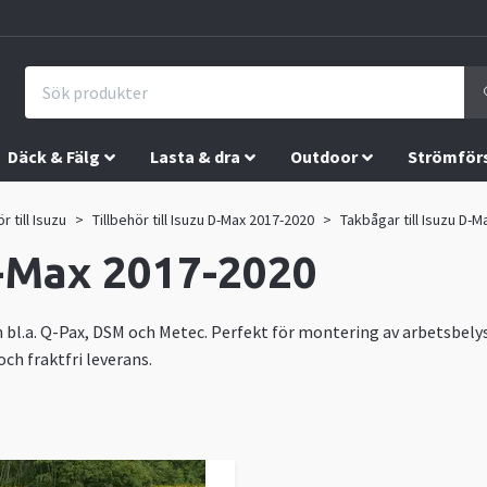
Däck & Fälg
Lasta & dra
Outdoor
Strömför
r till Isuzu
Tillbehör till Isuzu D-Max 2017-2020
Takbågar till Isuzu D-
D-Max 2017-2020
n bl.a. Q-Pax, DSM och Metec. Perfekt för montering av arbetsbelys
ch fraktfri leverans.