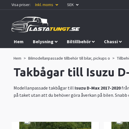
Visa priser:
Inkl. moms
SEK
Hem
Belysning
Biltillbehör
Chassi
Kampanjer
Hem
Bilmodellanpassade tillbehör till bilar, pickups o
Tillbehö
Takbågar till Isuzu 
Modellanpassade takbågar till
Isuzu D-Max 2017-2020
frå
på taket utan att du behöver göra åverkan på bilen. Snabb o