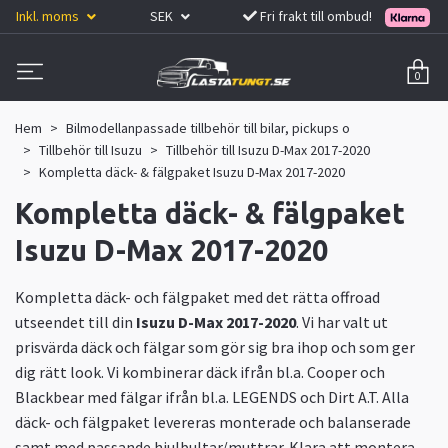
Inkl. moms
SEK
Fri frakt till ombud!
0
Hem
Bilmodellanpassade tillbehör till bilar, pickups o
Tillbehör till Isuzu
Tillbehör till Isuzu D-Max 2017-2020
Kompletta däck- & fälgpaket Isuzu D-Max 2017-2020
Kompletta däck- & fälgpaket
Isuzu D-Max 2017-2020
Kompletta däck- och fälgpaket med det rätta offroad
utseendet till din
Isuzu D-Max 2017-2020
. Vi har valt ut
prisvärda däck och fälgar som gör sig bra ihop och som ger
dig rätt look. Vi kombinerar däck ifrån bl.a. Cooper och
Blackbear med fälgar ifrån bl.a. LEGENDS och Dirt A.T. Alla
däck- och fälgpaket levereras monterade och balanserade
samt med passande hjulbultar/muttrar. Klara att montera