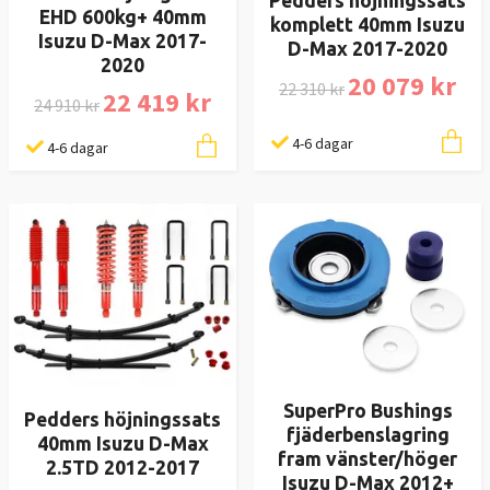
Pedders höjningssats
EHD 600kg+ 40mm
komplett 40mm Isuzu
Isuzu D-Max 2017-
D-Max 2017-2020
2020
20 079 kr
22 310 kr
22 419 kr
24 910 kr
4-6 dagar
4-6 dagar
SuperPro Bushings
Pedders höjningssats
fjäderbenslagring
40mm Isuzu D-Max
fram vänster/höger
2.5TD 2012-2017
Isuzu D-Max 2012+