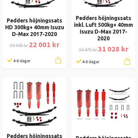
Pedders höjningssats
Pedders höjningssats
inkl. Luft 500kg+ 40mm
HD 300kg+ 40mm Isuzu
Isuzu D-Max 2017-
D-Max 2017-2020
2020
22 001 kr
24 445 kr
31 028 kr
34 475 kr
4-6 dagar
4-6 dagar
Pedders höjningssats