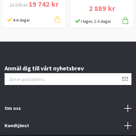
19 742 kr
21 935 kr
2 889 kr
4-6 dagar
I lager, 1-3 dagar
Anmäl dig till vårt nyhetsbrev
Om oss
Kundtjänst