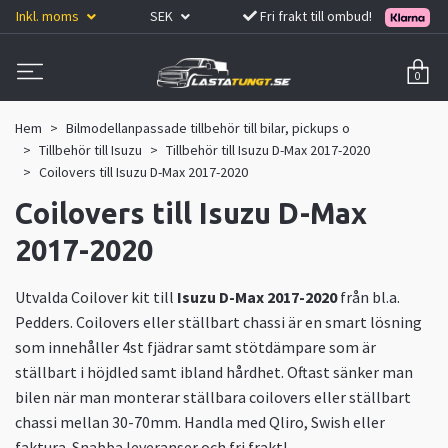
Inkl. moms
SEK
Fri frakt till ombud!
0
Hem
Bilmodellanpassade tillbehör till bilar, pickups o
Tillbehör till Isuzu
Tillbehör till Isuzu D-Max 2017-2020
Coilovers till Isuzu D-Max 2017-2020
Coilovers till Isuzu D-Max
2017-2020
Utvalda Coilover kit till
Isuzu D-Max 2017-2020
från bl.a.
Pedders. Coilovers eller ställbart chassi är en smart lösning
som innehåller 4st fjädrar samt stötdämpare som är
ställbart i höjdled samt ibland hårdhet. Oftast sänker man
bilen när man monterar ställbara coilovers eller ställbart
chassi mellan 30-70mm. Handla med Qliro, Swish eller
faktura. Snabba leveranser och fri frakt!