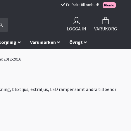
Fri frakt till ombud!
0
LOGGA IN
VARUKORG
sörjning
Varumärken
Övrigt
Max 2012-2016
ning, blixtljus, extraljus, LED ramper samt andra tillbehör