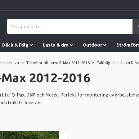
Däck & Fälg
Lasta & dra
Outdoor
Strömför
r till Isuzu
Tillbehör till Isuzu D-Max 2012-2016
Takbågar till Isuzu D-
D-Max 2012-2016
n bl.a. Q-Pax, DSM och Metec. Perfekt för montering av arbetsbelys
ch fraktfri leverans.