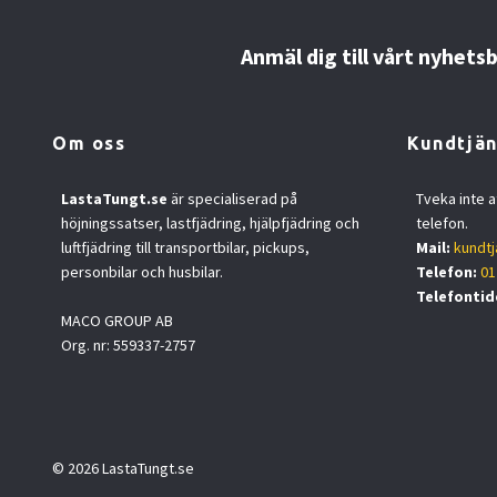
Anmäl dig till vårt nyhets
Om oss
Kundtjän
LastaTungt.se
är specialiserad på
Tveka inte a
höjningssatser, lastfjädring, hjälpfjädring och
telefon.
luftfjädring till transportbilar, pickups,
Mail:
kundtj
personbilar och husbilar.
Telefon:
01
Telefontid
MACO GROUP AB
Org. nr: 559337-2757
© 2026 LastaTungt.se