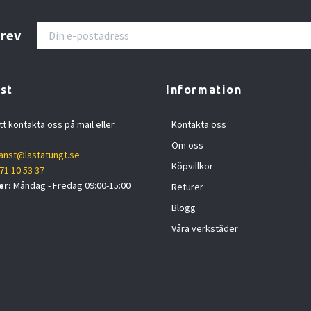
brev
st
Information
tt kontakta oss på mail eller
Kontakta oss
Om oss
anst@lastatungt.se
Köpvillkor
71 10 53 37
er:
Måndag - Fredag 09:00-15:00
Returer
Blogg
Våra verkstäder