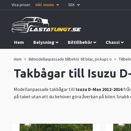
Visa priser:
Inkl. moms
SEK
Hem
Belysning
Biltillbehör
Chassi
Kampanjer
Hem
Bilmodellanpassade tillbehör till bilar, pickups o
Tillbehö
Takbågar till Isuzu 
Modellanpassade takbågar till
Isuzu D-Max 2012-2016
frå
på taket utan att du behöver göra åverkan på bilen. Snabb o