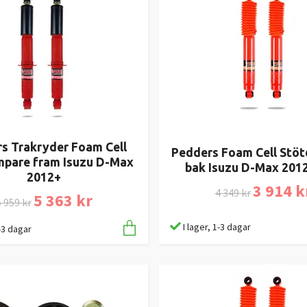
s Trakryder Foam Cell
Pedders Foam Cell Stö
pare fram Isuzu D-Max
bak Isuzu D-Max 201
2012+
3 914 k
4 349 kr
5 363 kr
 959 kr
I lager, 1-3 dagar
1-3 dagar