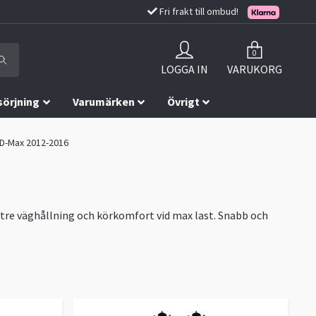
Fri frakt till ombud!
0
LOGGA IN
VARUKORG
sörjning
Varumärken
Övrigt
 D-Max 2012-2016
ättre väghållning och körkomfort vid max last. Snabb och