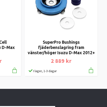
Cell
SuperPro Bushings
u D-Max
fjäderbenslagring fram
vänster/höger Isuzu D-Max 2012+
r
2 889 kr
I lager, 1-3 dagar