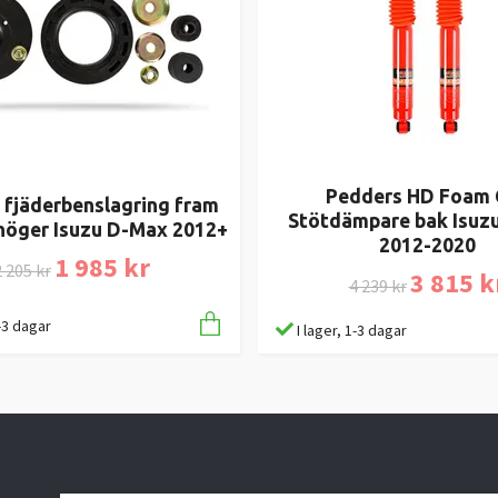
Pedders HD Foam 
 fjäderbenslagring fram
Stötdämpare bak Isuz
höger Isuzu D-Max 2012+
2012-2020
1 985 kr
 205 kr
3 815 k
4 239 kr
1-3 dagar
I lager, 1-3 dagar