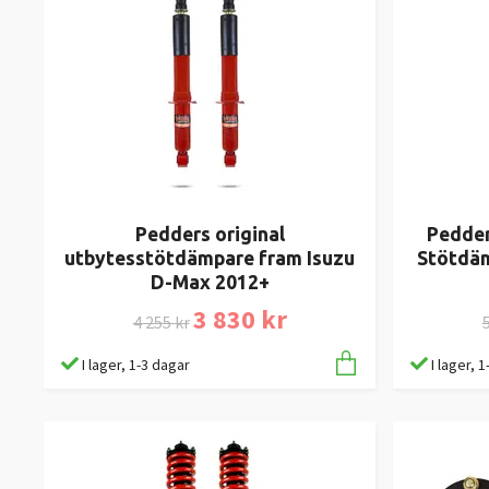
Pedders original
Pedder
utbytesstötdämpare fram Isuzu
Stötdäm
D-Max 2012+
3 830 kr
4 255 kr
5
I lager, 1-3 dagar
I lager, 