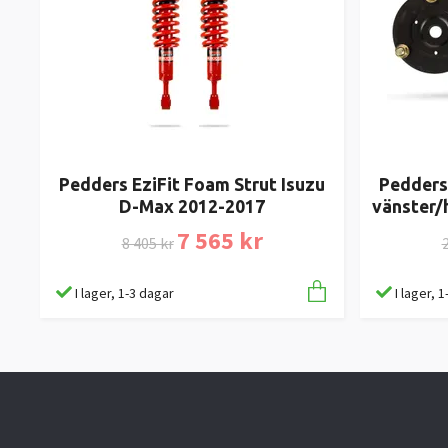
Pedders EziFit Foam Strut Isuzu
Pedders
D-Max 2012-2017
vänster/
7 565 kr
8 405 kr
2
I lager, 1-3 dagar
I lager, 