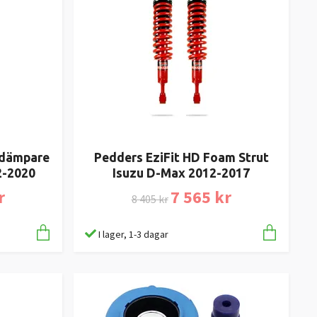
tdämpare
Pedders EziFit HD Foam Strut
2-2020
Isuzu D-Max 2012-2017
r
7 565 kr
8 405 kr
I lager, 1-3 dagar