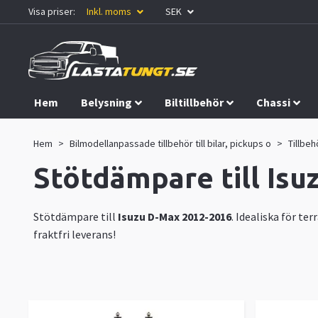
Visa priser:
Inkl. moms
SEK
Hem
Belysning
Biltillbehör
Chassi
Kampanjer
Hem
Bilmodellanpassade tillbehör till bilar, pickups o
Tillbehö
Stötdämpare till Is
Stötdämpare till
Isuzu D-Max 2012-2016
. Idealiska för t
fraktfri leverans!