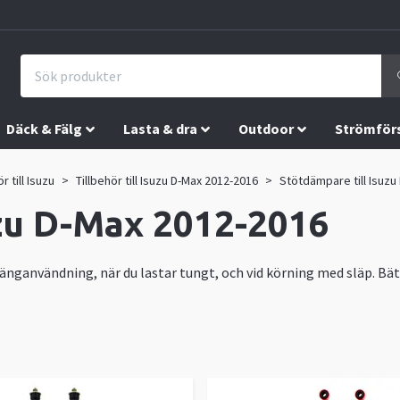
Däck & Fälg
Lasta & dra
Outdoor
Strömför
r till Isuzu
Tillbehör till Isuzu D-Max 2012-2016
Stötdämpare till Isuzu
uzu D-Max 2012-2016
erränganvändning, när du lastar tungt, och vid körning med släp. B