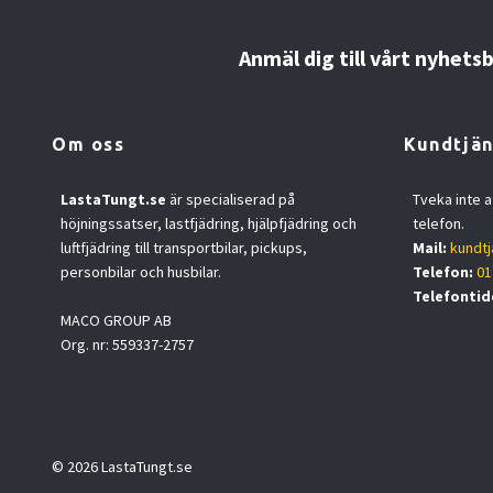
Anmäl dig till vårt nyhets
Om oss
Kundtjän
LastaTungt.se
är specialiserad på
Tveka inte a
höjningssatser, lastfjädring, hjälpfjädring och
telefon.
luftfjädring till transportbilar, pickups,
Mail:
kundtj
personbilar och husbilar.
Telefon:
01
Telefontid
MACO GROUP AB
Org. nr: 559337-2757
© 2026 LastaTungt.se