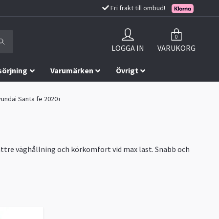
Fri frakt till ombud!
0
LOGGA IN
VARUKORG
sörjning
Varumärken
Övrigt
yundai Santa fe 2020+
Bättre väghållning och körkomfort vid max last. Snabb och