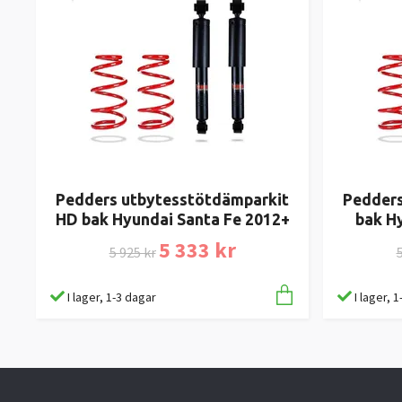
Pedders utbytesstötdämparkit
Pedders
HD bak Hyundai Santa Fe 2012+
bak H
5 333 kr
5 925 kr
5
I lager, 1-3 dagar
I lager, 