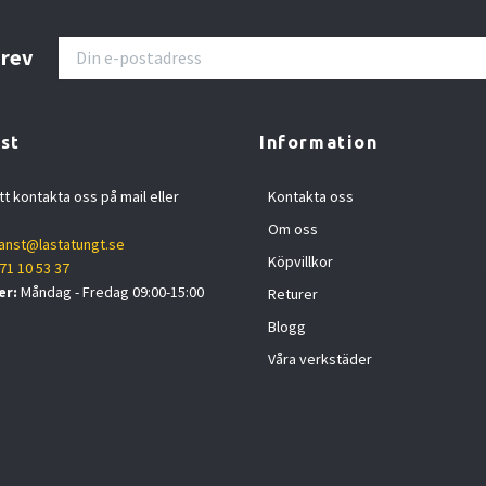
brev
st
Information
tt kontakta oss på mail eller
Kontakta oss
Om oss
anst@lastatungt.se
Köpvillkor
71 10 53 37
er:
Måndag - Fredag 09:00-15:00
Returer
Blogg
Våra verkstäder