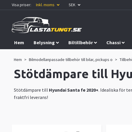
Visa priser:
Inkl. moms
SEK
Hem
Belysning
Biltillbehör
Chassi
Kampanjer
Hem
Bilmodellanpassade tillbehör till bilar, pickups o
Tillbeh
Stötdämpare till Hyu
Stötdämpare till
Hyundai Santa fe 2020+
. Idealiska för 
fraktfri leverans!