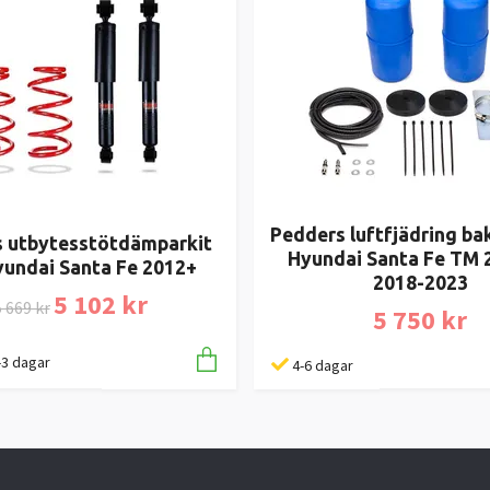
Pedders luftfjädring ba
 utbytesstötdämparkit
Hyundai Santa Fe TM 
yundai Santa Fe 2012+
2018-2023
5 102 kr
 669 kr
5 750 kr
1-3 dagar
4-6 dagar