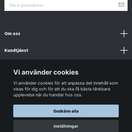
Om oss
Kundtjänst
Information
Vi använder cookies
Vi använder cookies för att anpassa det innehåll som
Sociala medier
visas för dig och för att du ska få bästa tänkbara
upplevelse när du handlar hos oss.
Godkänn alla
© 2026 LastaTungt.se
Inställningar