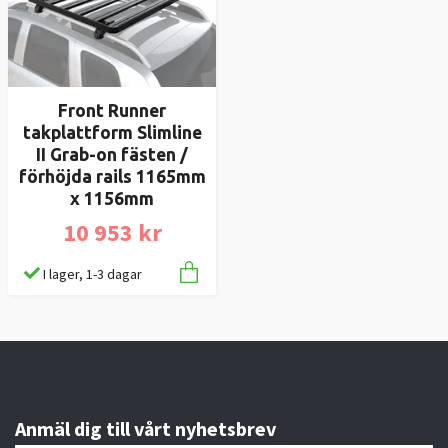
Front Runner
takplattform Slimline
II Grab-on fästen /
förhöjda rails 1165mm
x 1156mm
10 953 kr
I lager, 1-3 dagar
Anmäl dig till vårt nyhetsbrev