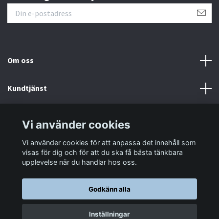
Om oss
Kundtjänst
Information
Vi använder cookies
Vi använder cookies för att anpassa det innehåll som
Sociala medier
visas för dig och för att du ska få bästa tänkbara
upplevelse när du handlar hos oss.
Godkänn alla
© 2026 LastaTungt.se
Inställningar