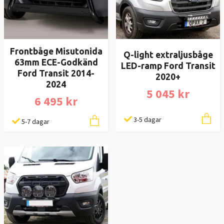
Frontbåge Misutonida
Q-light extraljusbåge
63mm ECE-Godkänd
LED-ramp Ford Transit
Ford Transit 2014-
2020+
2024
5 045 kr
6 495 kr
3-5 dagar
5-7 dagar