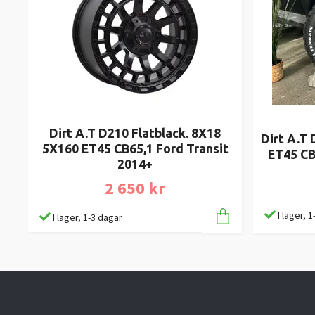
Dirt A.T D210 Flatblack. 8X18
Dirt A.T
5X160 ET45 CB65,1 Ford Transit
ET45 CB
2014+
2 650 kr
I lager, 
I lager, 1-3 dagar