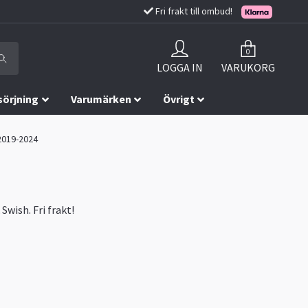
Fri frakt till ombud!
0
LOGGA IN
VARUKORG
sörjning
Varumärken
Övrigt
 2019-2024
Swish. Fri frakt!