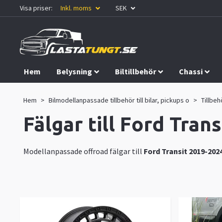
Visa priser:
Inkl. moms
SEK
Hem
Belysning
Biltillbehör
Chassi
Kampanjer
Hem
Bilmodellanpassade tillbehör till bilar, pickups o
Tillbeh
Fälgar till Ford Tran
Modellanpassade offroad fälgar till
Ford Transit 2019-202