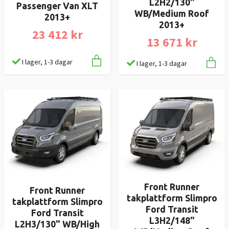
L2H2/130"
Passenger Van XLT
WB/Medium Roof
2013+
2013+
23 412 kr
13 671 kr
I lager, 1-3 dagar
I lager, 1-3 dagar
Front Runner
Front Runner
takplattform Slimpro
takplattform Slimpro
Ford Transit
Ford Transit
L3H2/148"
L2H3/130" WB/High