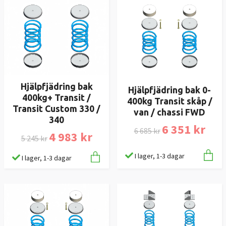
Hjälpfjädring bak
Hjälpfjädring bak 0-
400kg+ Transit /
400kg Transit skåp /
Transit Custom 330 /
van / chassi FWD
340
6 351 kr
6 685 kr
4 983 kr
5 245 kr
I lager, 1-3 dagar
I lager, 1-3 dagar