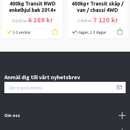
400kg Transit RWD
400kg+ Transit skåp /
enkelhjul bak 2014+
van / chassi 4WD
6 289 kr
7 120 kr
6 620 kr
7 495 kr
1-2 veckor
I lager, 1-3 dagar
Anmäl dig till vårt nyhetsbrev
Om oss