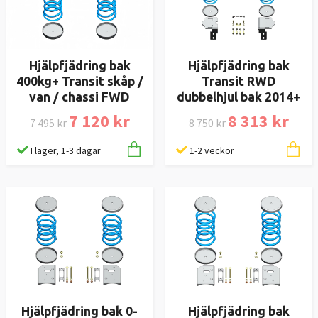
Hjälpfjädring bak
Hjälpfjädring bak
400kg+ Transit skåp /
Transit RWD
van / chassi FWD
dubbelhjul bak 2014+
7 120 kr
8 313 kr
7 495 kr
8 750 kr
I lager, 1-3 dagar
1-2 veckor
Hjälpfjädring bak 0-
Hjälpfjädring bak