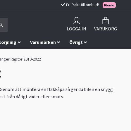
Fri frakt till ombud!
0
LOGGA IN
VARUKORG
sörjning
Varumärken
Övrigt
 Ranger Raptor 2019-2022
2
. Genom att montera en flakkåpa så ger du bilen en snygg
st från dåligt väder eller smuts.