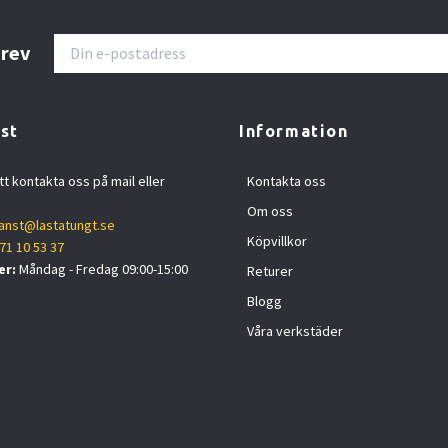
brev
st
Information
tt kontakta oss på mail eller
Kontakta oss
Om oss
anst@lastatungt.se
Köpvillkor
71 10 53 37
er:
Måndag - Fredag 09:00-15:00
Returer
Blogg
Våra verkstäder