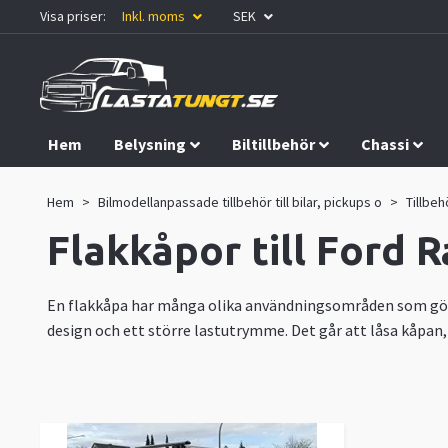
Visa priser:
Inkl. moms
SEK
Hem
Belysning
Biltillbehör
Chassi
Kampanjer
Hem
Bilmodellanpassade tillbehör till bilar, pickups o
Tillbeh
Flakkåpor till Ford 
En flakkåpa har många olika användningsområden som gö
design och ett större lastutrymme. Det går att låsa kåpan,