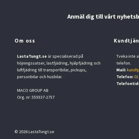
Anmäl dig till vårt nyhets
Om oss
Kundtjän
LastaTungt.se
är specialiserad på
Tveka inte a
höjningssatser, lastfjädring, hjälpfjädring och
telefon.
luftfjädring till transportbilar, pickups,
Mail:
kundtj
personbilar och husbilar.
Telefon:
01
Telefontid
MACO GROUP AB
Org. nr: 559337-2757
© 2026 LastaTungt.se