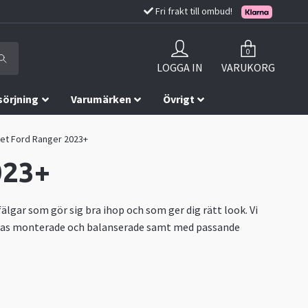
Fri frakt till ombud!
0
LOGGA IN
VARUKORG
sörjning
Varumärken
Övrigt
ket Ford Ranger 2023+
023+
 fälgar som gör sig bra ihop och som ger dig rätt look. Vi
vereras monterade och balanserade samt med passande