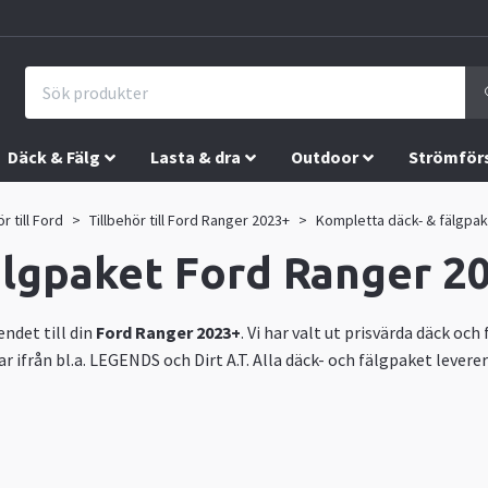
Däck & Fälg
Lasta & dra
Outdoor
Strömför
ör till Ford
Tillbehör till Ford Ranger 2023+
Kompletta däck- & fälgpa
älgpaket Ford Ranger 2
ndet till din
Ford Ranger 2023+
. Vi har valt ut prisvärda däck och
ar ifrån bl.a. LEGENDS och Dirt A.T. Alla däck- och fälgpaket le