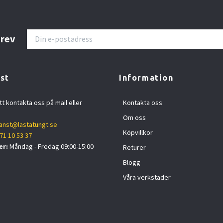
brev
st
Information
tt kontakta oss på mail eller
Kontakta oss
Om oss
anst@lastatungt.se
Köpvillkor
71 10 53 37
er:
Måndag - Fredag 09:00-15:00
Returer
Blogg
Våra verkstäder