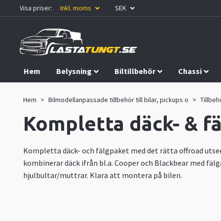
Visa priser:
Inkl. moms
SEK
Hem
Belysning
Biltillbehör
Chassi
Kampanjer
Hem
Bilmodellanpassade tillbehör till bilar, pickups o
Tillbeh
Kompletta däck- & f
Kompletta däck- och fälgpaket med det rätta offroad utsee
kombinerar däck ifrån bl.a. Cooper och Blackbear med fälg
hjulbultar/muttrar. Klara att montera på bilen.