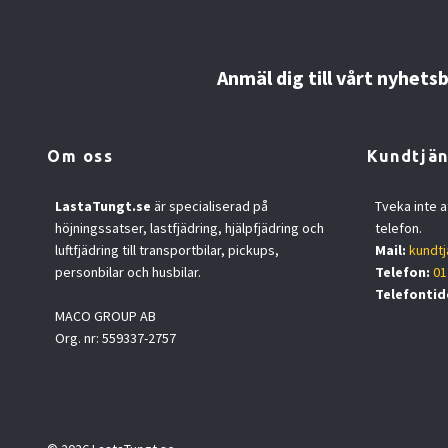
Anmäl dig till vårt nyhets
Om oss
Kundtjän
LastaTungt.se
är specialiserad på
Tveka inte a
höjningssatser, lastfjädring, hjälpfjädring och
telefon.
luftfjädring till transportbilar, pickups,
Mail:
kundtj
personbilar och husbilar.
Telefon:
01
Telefontid
MACO GROUP AB
Org. nr: 559337-2757