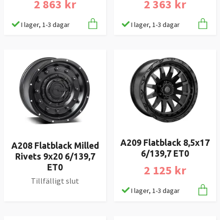
2 863 kr
2 363 kr
I lager, 1-3 dagar
I lager, 1-3 dagar
A209 Flatblack 8,5x17
A208 Flatblack Milled
6/139,7 ET0
Rivets 9x20 6/139,7
2 125 kr
ET0
Tillfälligt slut
I lager, 1-3 dagar