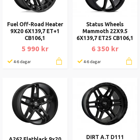
Fuel Off-Road Heater
Status Wheels
9X20 6X139,7 ET+1
Mammoth 22X9.5
CB106,1
6X139,7 ET25 CB106,1
5 990 kr
6 350 kr
4-6 dagar
4-6 dagar
DIRT A.T D111
A262 Flatblack 9x20