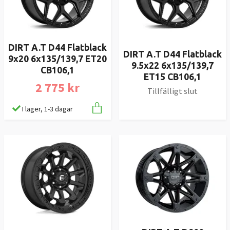
DIRT A.T D44 Flatblack
DIRT A.T D44 Flatblack
9x20 6x135/139,7 ET20
9.5x22 6x135/139,7
CB106,1
ET15 CB106,1
2 775 kr
Tillfälligt slut
I lager, 1-3 dagar