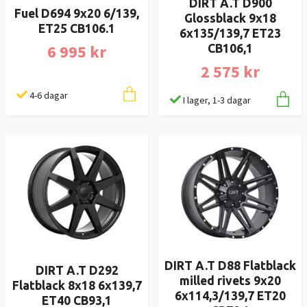
DIRT A.T D900
Fuel D694 9x20 6/139,
Glossblack 9x18
ET25 CB106.1
6x135/139,7 ET23
6 995 kr
CB106,1
2 575 kr
4-6 dagar
I lager, 1-3 dagar
DIRT A.T D88 Flatblack
DIRT A.T D292
milled rivets 9x20
Flatblack 8x18 6x139,7
6x114,3/139,7 ET20
ET40 CB93,1