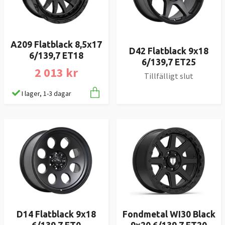
A209 Flatblack 8,5x17
D42 Flatblack 9x18
6/139,7 ET18
6/139,7 ET25
2 013 kr
Tillfälligt slut
I lager, 1-3 dagar
D14 Flatblack 9x18
Fondmetal WI30 Black