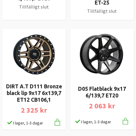
ET-25
Tillfälligt slut
Tillfälligt slut
DIRT A.T D111 Bronze
D05 Flatblack 9x17
black lip 9x17 6x139,7
6/139,7 ET20
ET12 CB106,1
2 063 kr
2 325 kr
I lager, 1-3 dagar
I lager, 1-3 dagar