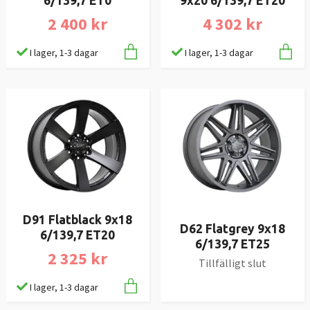
6/139,7 ET0
9x20 6/139,7 ET20
2 400 kr
4 302 kr
I lager, 1-3 dagar
I lager, 1-3 dagar
D91 Flatblack 9x18
D62 Flatgrey 9x18
6/139,7 ET20
6/139,7 ET25
2 325 kr
Tillfälligt slut
I lager, 1-3 dagar