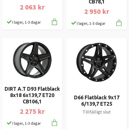
CB78,1
2 063 kr
2 950 kr
I lager, 1-3 dagar
I lager, 1-3 dagar
DIRT A.T D93 Flatblack
8x18 6x139,7 ET20
D66 Flatblack 9x17
CB106,1
6/139,7 ET25
2 275 kr
Tillfälligt slut
I lager, 1-3 dagar