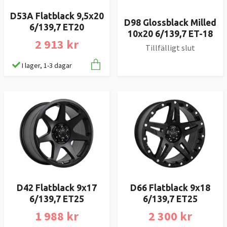
D53A Flatblack 9,5x20
D98 Glossblack Milled
6/139,7 ET20
10x20 6/139,7 ET-18
2 913 kr
Tillfälligt slut
I lager, 1-3 dagar
D42 Flatblack 9x17
D66 Flatblack 9x18
6/139,7 ET25
6/139,7 ET25
1 988 kr
2 300 kr