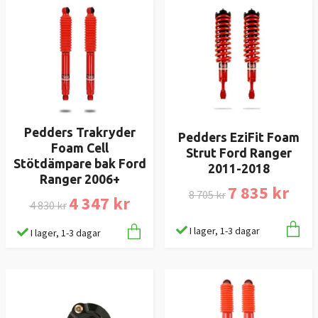
Pedders Trakryder
Pedders EziFit Foam
Foam Cell
Strut Ford Ranger
Stötdämpare bak Ford
2011-2018
Ranger 2006+
7 835 kr
8 705 kr
4 347 kr
4 830 kr
I lager, 1-3 dagar
I lager, 1-3 dagar