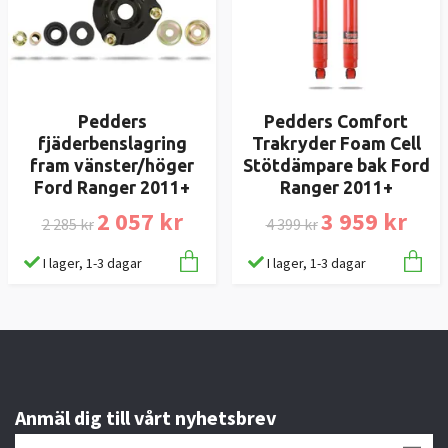
Pedders
Pedders Comfort
fjäderbenslagring
Trakryder Foam Cell
fram vänster/höger
Stötdämpare bak Ford
Ford Ranger 2011+
Ranger 2011+
2 057 kr
3 959 kr
2 285 kr
4 399 kr
I lager, 1-3 dagar
I lager, 1-3 dagar
Anmäl dig till vårt nyhetsbrev