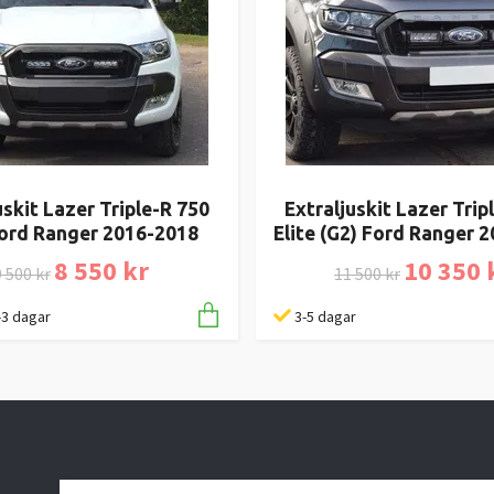
uskit Lazer Triple-R 750
Extraljuskit Lazer Trip
Ford Ranger 2016-2018
Elite (G2) Ford Ranger 
8 550 kr
10 350 
 500 kr
11 500 kr
1-3 dagar
3-5 dagar