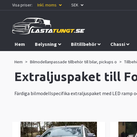
Visa priser:
Inkl. moms
SEK
Hem
Belysning
Biltillbehör
Chassi
Kampanjer
Hem
Bilmodellanpassade tillbehör till bilar, pickups o
Tillbeh
Extraljuspaket till 
Färdiga bilmodellspecifika extraljuspaket med LED ramp 