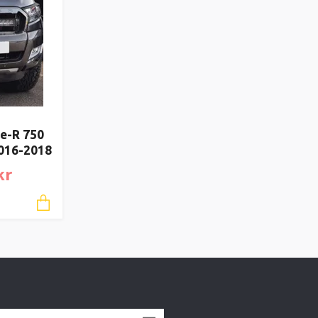
le-R 750
2016-2018
kr