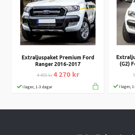
Extralj
Extraljuspaket Premium Ford
(G2) 
Ranger 2016-2017
4 270 kr
9
4 495 kr
I lager, 
I lager, 1-3 dagar