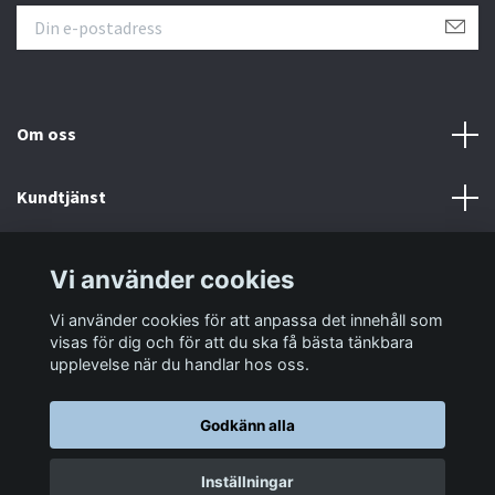
Om oss
Kundtjänst
Information
Vi använder cookies
Vi använder cookies för att anpassa det innehåll som
Sociala medier
visas för dig och för att du ska få bästa tänkbara
upplevelse när du handlar hos oss.
Godkänn alla
© 2026 LastaTungt.se
Inställningar