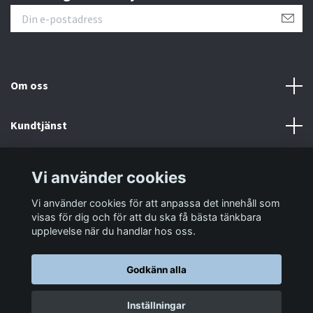
Om oss
Kundtjänst
Information
Vi använder cookies
Vi använder cookies för att anpassa det innehåll som
Sociala medier
visas för dig och för att du ska få bästa tänkbara
upplevelse när du handlar hos oss.
Godkänn alla
© 2026 LastaTungt.se
Inställningar