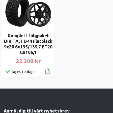
Komplett fälgpaket
DIRT A.T D44 Flatblack
9x20 6x135/139,7 ET20
CB106,1
22 300 kr
I lager, 1-3 dagar
Anmäl dig till vårt nyhetsbrev