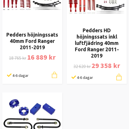
Pedders HD
Pedders höjningssats
höjningssats inkl
40mm Ford Ranger
luftfjädring 40mm
2011-2019
Ford Ranger 2011-
16 889 kr
2019
18 765 kr
29 358 kr
32 620 kr
4-6 dagar
4-6 dagar