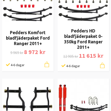
Pedders HD
Pedders Komfort
bladfjäderpaket 0-
bladfjäderpaket Ford
350kg Ford Ranger
Ranger 2011+
2011+
8 972 kr
9 969 kr
11 615 kr
12 905 kr
4-6 dagar
4-6 dagar