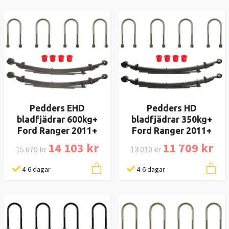
Pedders EHD
Pedders HD
bladfjädrar 600kg+
bladfjädrar 350kg+
Ford Ranger 2011+
Ford Ranger 2011+
14 103 kr
11 709 kr
15 670 kr
13 010 kr
4-6 dagar
4-6 dagar