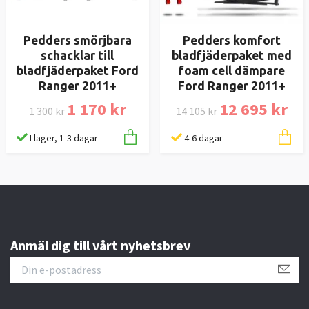
Pedders smörjbara
Pedders komfort
schacklar till
bladfjäderpaket med
bladfjäderpaket Ford
foam cell dämpare
Ranger 2011+
Ford Ranger 2011+
1 170 kr
12 695 kr
1 300 kr
14 105 kr
I lager, 1-3 dagar
4-6 dagar
Anmäl dig till vårt nyhetsbrev