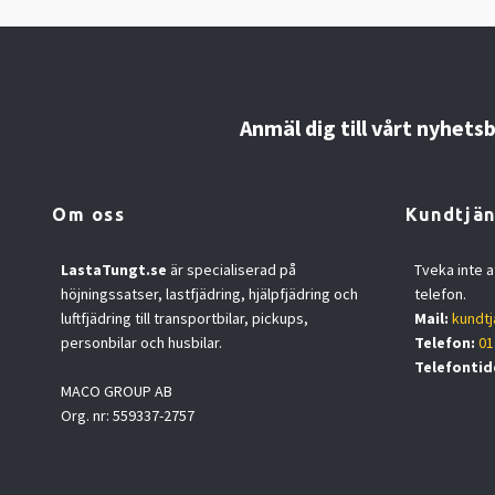
Anmäl dig till vårt nyhets
Om oss
Kundtjän
LastaTungt.se
är specialiserad på
Tveka inte a
höjningssatser, lastfjädring, hjälpfjädring och
telefon.
luftfjädring till transportbilar, pickups,
Mail:
kundtj
personbilar och husbilar.
Telefon:
01
Telefontid
MACO GROUP AB
Org. nr: 559337-2757