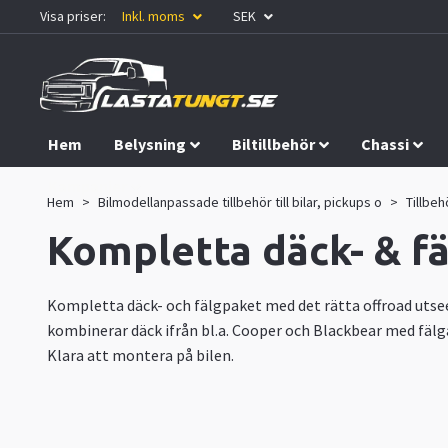
Visa priser:
Inkl. moms
SEK
Hem
Belysning
Biltillbehör
Chassi
Kampanjer
Hem
Bilmodellanpassade tillbehör till bilar, pickups o
Tillbeh
Kompletta däck- & fä
Kompletta däck- och fälgpaket med det rätta offroad utsee
kombinerar däck ifrån bl.a. Cooper och Blackbear med fälga
Klara att montera på bilen.