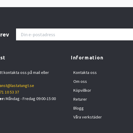
brev
st
Information
tt kontakta oss på mail eller
Kontakta oss
Om oss
anst@lastatungt.se
Köpvillkor
71 10 53 37
er:
Måndag - Fredag 09:00-15:00
Returer
Blogg
Våra verkstäder