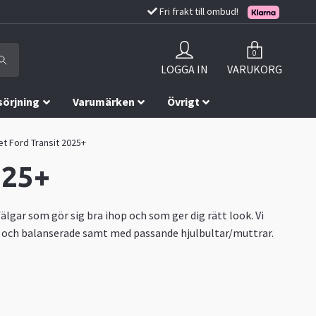
Fri frakt till ombud!
0
LOGGA IN
VARUKORG
sörjning
Varumärken
Övrigt
t Ford Transit 2025+
025+
 fälgar som gör sig bra ihop och som ger dig rätt look. Vi
ade och balanserade samt med passande hjulbultar/muttrar.