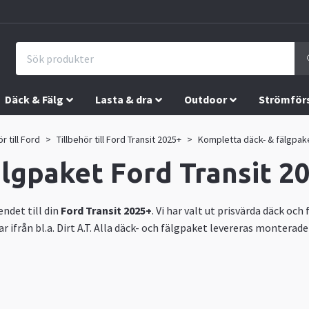
Däck & Fälg
Lasta & dra
Outdoor
Strömför
ör till Ford
Tillbehör till Ford Transit 2025+
Kompletta däck- & fälgpake
lgpaket Ford Transit 2
ndet till din
Ford Transit 2025+
. Vi har valt ut prisvärda däck och
r ifrån bl.a. Dirt A.T. Alla däck- och fälgpaket levereras monter