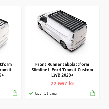
ttform
Front Runner takplattform
ransit
Slimline II Ford Transit Custom
5+
LWB 2023+
22 667 kr
I lager, 1-3 dagar