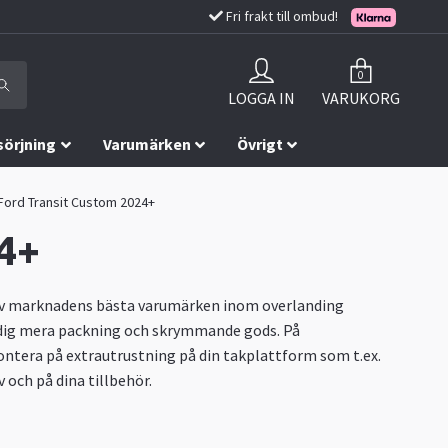
Fri frakt till ombud!
0
LOGGA IN
VARUKORG
sörjning
Varumärken
Övrigt
l Ford Transit Custom 2024+
24+
n av marknadens bästa varumärken inom overlanding
 dig mera packning och skrymmande gods. På
montera på extrautrustning på din takplattform som t.ex.
 och på dina tillbehör.