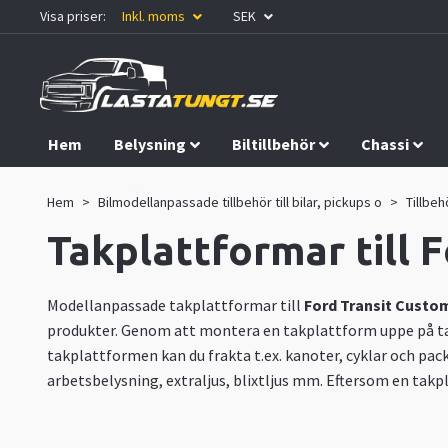
Visa priser:
Inkl. moms
SEK
Hem
Belysning
Biltillbehör
Chassi
Kampanjer
Hem
Bilmodellanpassade tillbehör till bilar, pickups o
Tillbeh
Takplattformar till 
Modellanpassade takplattformar till
Ford Transit Custo
produkter. Genom att montera en takplattform uppe på tak
takplattformen kan du frakta t.ex. kanoter, cyklar och pac
arbetsbelysning, extraljus, blixtljus mm. Eftersom en takp