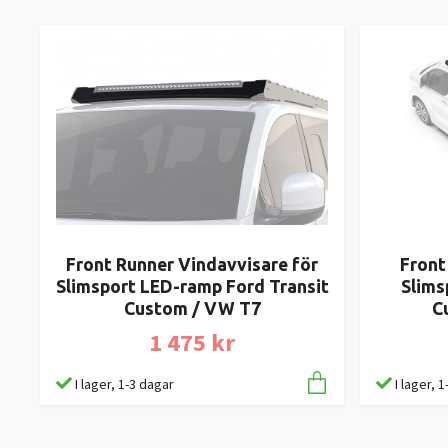
Front Runner Vindavvisare för
Front
Slimsport LED-ramp Ford Transit
Slims
Custom / VW T7
C
1 475 kr
I lager, 1-3 dagar
I lager, 