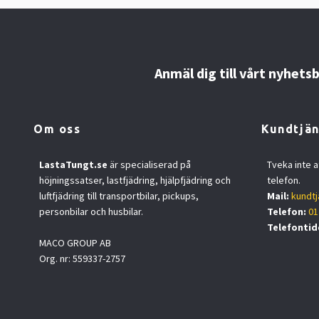
Anmäl dig till vårt nyhets
Om oss
Kundtjän
LastaTungt.se
är specialiserad på
Tveka inte a
höjningssatser, lastfjädring, hjälpfjädring och
telefon.
luftfjädring till transportbilar, pickups,
Mail:
kundtj
personbilar och husbilar.
Telefon:
01
Telefontid
MACO GROUP AB
Org. nr: 559337-2757