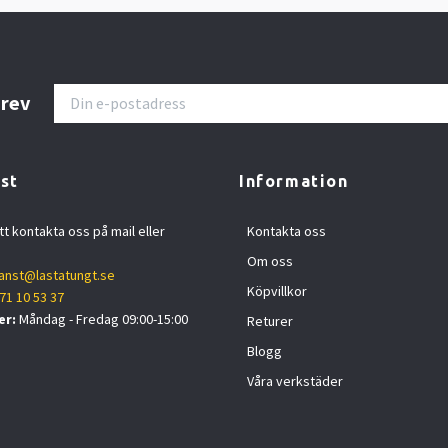
brev
st
Information
tt kontakta oss på mail eller
Kontakta oss
Om oss
anst@lastatungt.se
Köpvillkor
71 10 53 37
er:
Måndag - Fredag 09:00-15:00
Returer
Blogg
Våra verkstäder