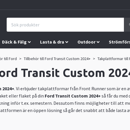
Däck & Fälg
Lasta & dra
Outdoor
Strömför
ör till Ford
Tillbehör till Ford Transit Custom 2024+
Takplattformar til
Ford Transit Custom 20
m 2024+
. Vi erbjuder takplattformar från Front Runner som är e
et eller flaket på din
Ford Transit Custom 2024+
så får du med
kning inför t.ex. semestern. Dessutom finns möjligheter till att 
lattformen är en öppen lösning så går det snabbt att både lasta av