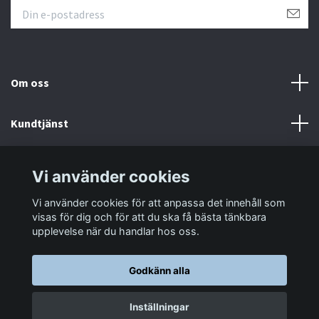
Om oss
Kundtjänst
Information
Vi använder cookies
Vi använder cookies för att anpassa det innehåll som
Sociala medier
visas för dig och för att du ska få bästa tänkbara
upplevelse när du handlar hos oss.
Godkänn alla
© 2026 LastaTungt.se
Inställningar