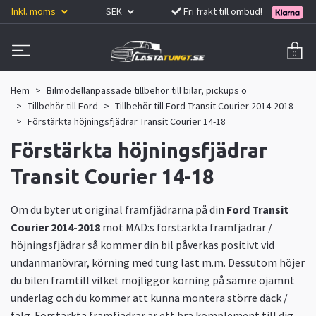
Inkl. moms
SEK
Fri frakt till ombud!
0
Hem
Bilmodellanpassade tillbehör till bilar, pickups o
Tillbehör till Ford
Tillbehör till Ford Transit Courier 2014-2018
Förstärkta höjningsfjädrar Transit Courier 14-18
Förstärkta höjningsfjädrar
Transit Courier 14-18
Om du byter ut original framfjädrarna på din
Ford Transit
Courier 2014-2018
mot MAD:s förstärkta framfjädrar /
höjningsfjädrar så kommer din bil påverkas positivt vid
undanmanövrar, körning med tung last m.m. Dessutom höjer
du bilen framtill vilket möjliggör körning på sämre ojämnt
underlag och du kommer att kunna montera större däck /
fälg. Förstärkta framfjädrar är ett bra komplement till dig