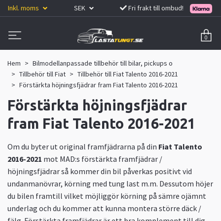
Inkl. moms
SEK
Fri frakt till ombud!
0
Hem
Bilmodellanpassade tillbehör till bilar, pickups o
Tillbehör till Fiat
Tillbehör till Fiat Talento 2016-2021
Förstärkta höjningsfjädrar fram Fiat Talento 2016-2021
Förstärkta höjningsfjädrar
fram Fiat Talento 2016-2021
Om du byter ut original framfjädrarna på din
Fiat Talento
2016-2021
mot MAD:s förstärkta framfjädrar /
höjningsfjädrar så kommer din bil påverkas positivt vid
undanmanövrar, körning med tung last m.m. Dessutom höjer
du bilen framtill vilket möjliggör körning på sämre ojämnt
underlag och du kommer att kunna montera större däck /
fälg. Förstärkta framfjädrar är ett bra komplement till dig