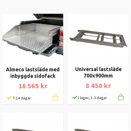
Universal lastsläde
Almeco lastsläde med
700x900mm
inbyggda sidofack
8 450 kr
18 565 kr
I lager, 1-3 dagar
7-14 dagar