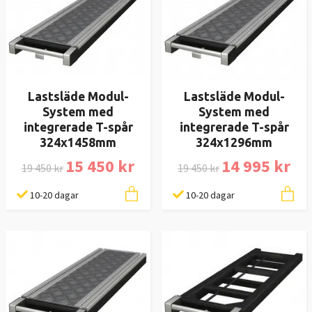
Lastsläde Modul-
Lastsläde Modul-
System med
System med
integrerade T-spår
integrerade T-spår
324x1458mm
324x1296mm
15 450 kr
14 995 kr
19 450 kr
19 450 kr
10-20 dagar
10-20 dagar