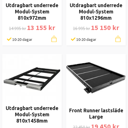
Utdragbart underrede
Utdragbart underrede
Modul-System
Modul-System
810x972mm
810x1296mm
13 155 kr
15 150 kr
14 995 kr
16 995 kr
10-20 dagar
10-20 dagar
Utdragbart underrede
Front Runner lastsläde
Modul-System
Large
810x1458mm
19 450 kr
22 450 kr