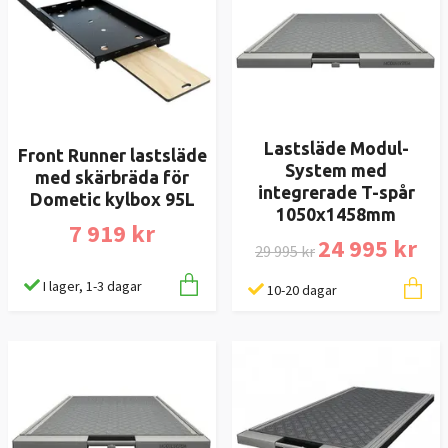
Lastsläde Modul-
Front Runner lastsläde
System med
med skärbräda för
integrerade T-spår
Dometic kylbox 95L
1050x1458mm
7 919 kr
24 995 kr
29 995 kr
I lager, 1-3 dagar
10-20 dagar