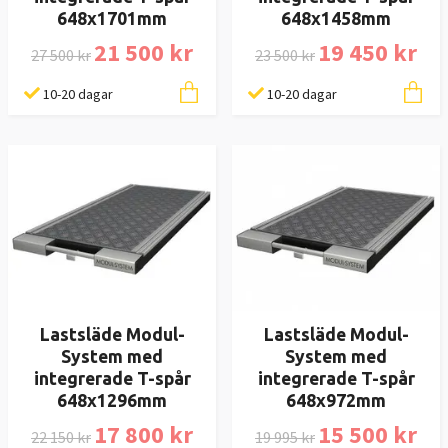
648x1701mm
648x1458mm
21 500 kr
19 450 kr
27 500 kr
23 500 kr
10-20 dagar
10-20 dagar
Lastsläde Modul-
Lastsläde Modul-
System med
System med
integrerade T-spår
integrerade T-spår
648x1296mm
648x972mm
17 800 kr
15 500 kr
22 150 kr
19 995 kr