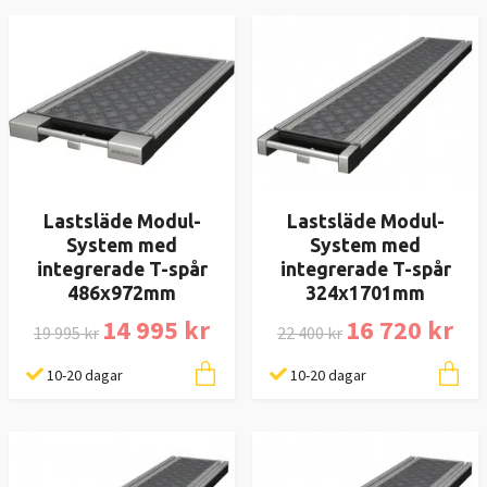
Lastsläde Modul-
Lastsläde Modul-
System med
System med
integrerade T-spår
integrerade T-spår
486x972mm
324x1701mm
14 995 kr
16 720 kr
19 995 kr
22 400 kr
10-20 dagar
10-20 dagar