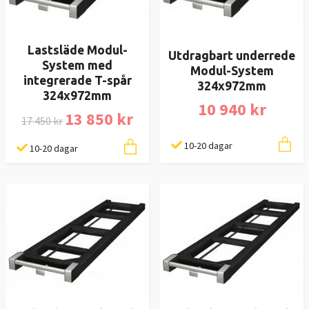
Lastsläde Modul-
Utdragbart underrede
System med
Modul-System
integrerade T-spår
324x972mm
324x972mm
10 940 kr
13 850 kr
17 450 kr
10-20 dagar
10-20 dagar