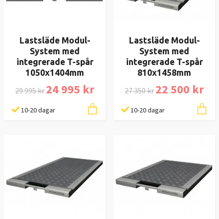
Lastsläde Modul-
Lastsläde Modul-
System med
System med
integrerade T-spår
integrerade T-spår
1050x1404mm
810x1458mm
24 995 kr
22 500 kr
29 995 kr
27 350 kr
10-20 dagar
10-20 dagar