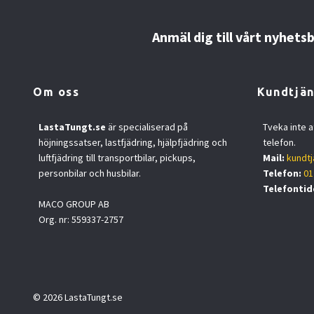
Anmäl dig till vårt nyhets
Om oss
Kundtjän
LastaTungt.se
är specialiserad på
Tveka inte a
höjningssatser, lastfjädring, hjälpfjädring och
telefon.
luftfjädring till transportbilar, pickups,
Mail:
kundtj
personbilar och husbilar.
Telefon:
01
Telefontid
MACO GROUP AB
Org. nr: 559337-2757
© 2026 LastaTungt.se