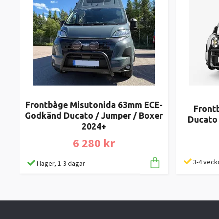
Frontbåge Misutonida 63mm ECE-
Frontb
Godkänd Ducato / Jumper / Boxer
Ducato 
2024+
6 280 kr
3-4 veck
I lager, 1-3 dagar