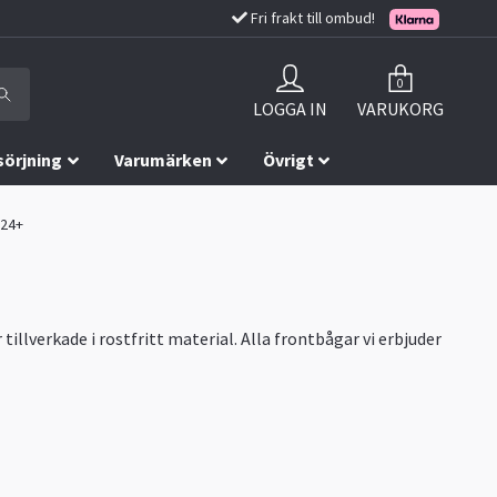
Fri frakt till ombud!
0
LOGGA IN
VARUKORG
sörjning
Varumärken
Övrigt
024+
llverkade i rostfritt material. Alla frontbågar vi erbjuder