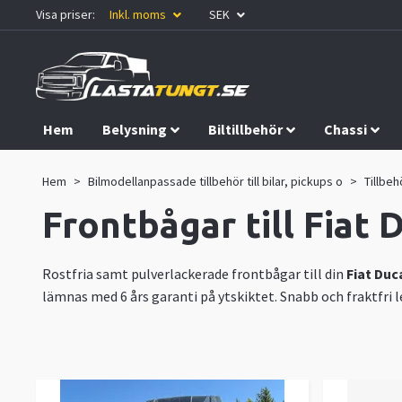
Visa priser:
Inkl. moms
SEK
Hem
Belysning
Biltillbehör
Chassi
Kampanjer
Hem
Bilmodellanpassade tillbehör till bilar, pickups o
Tillbehö
Frontbågar till Fiat
Rostfria samt pulverlackerade frontbågar till din
Fiat Duc
lämnas med 6 års garanti på ytskiktet. Snabb och fraktfri l