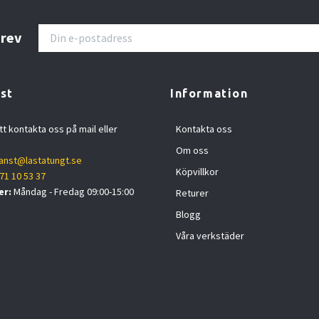
brev
st
Information
tt kontakta oss på mail eller
Kontakta oss
Om oss
anst@lastatungt.se
Köpvillkor
71 10 53 37
er:
Måndag - Fredag 09:00-15:00
Returer
Blogg
Våra verkstäder