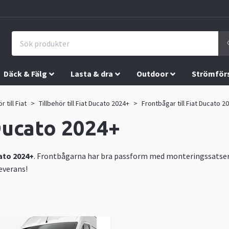
Däck & Fälg
Lasta & dra
Outdoor
Strömför
r till Fiat
Tillbehör till Fiat Ducato 2024+
Frontbågar till Fiat Ducato 2
 Ducato 2024+
ato 2024+
. Frontbågarna har bra passform med monteringssatser ti
everans!