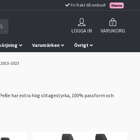
Fri frakt till ombud!
0
LOGGA IN
VARUKORG
sörjning
Varumärken
Övrigt
o 2015-2023
 PeBe har extra hög slitagestyrka, 100% passform och