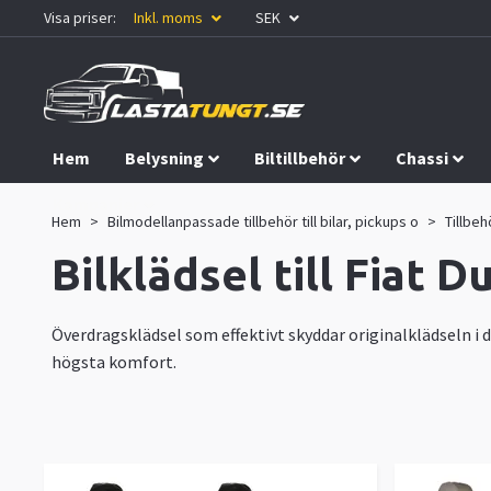
Visa priser:
Inkl. moms
SEK
Hem
Belysning
Biltillbehör
Chassi
Kampanjer
Hem
Bilmodellanpassade tillbehör till bilar, pickups o
Tillbehö
Bilklädsel till Fiat 
Överdragsklädsel som effektivt skyddar originalklädseln i 
högsta komfort.