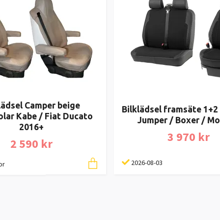
lädsel Camper beige
Bilklädsel framsäte 1+2
lar Kabe / Fiat Ducato
Jumper / Boxer / M
2016+
3 970 kr
2 590 kr
2026-08-03
or