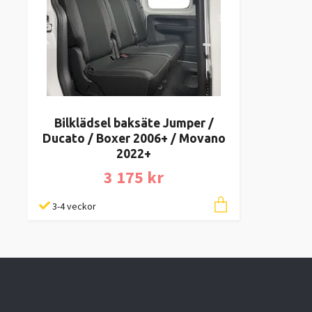
Bilklädsel baksäte Jumper /
Ducato / Boxer 2006+ / Movano
2022+
3 175 kr
3-4 veckor