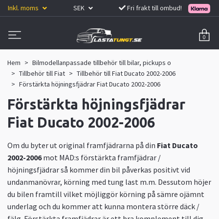
Inkl. moms
SEK
Fri frakt till ombud!
0
Hem
Bilmodellanpassade tillbehör till bilar, pickups o
Tillbehör till Fiat
Tillbehör till Fiat Ducato 2002-2006
Förstärkta höjningsfjädrar Fiat Ducato 2002-2006
Förstärkta höjningsfjädrar
Fiat Ducato 2002-2006
Om du byter ut original framfjädrarna på din
Fiat Ducato
2002-2006
mot MAD:s förstärkta framfjädrar /
höjningsfjädrar så kommer din bil påverkas positivt vid
undanmanövrar, körning med tung last m.m. Dessutom höjer
du bilen framtill vilket möjliggör körning på sämre ojämnt
underlag och du kommer att kunna montera större däck /
fälg. Förstärkta framfjädrar är ett bra komplement till dig