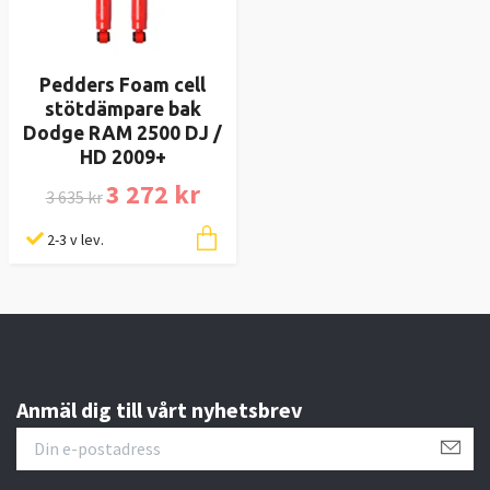
Pedders Foam cell
stötdämpare bak
Dodge RAM 2500 DJ /
HD 2009+
3 272 kr
3 635 kr
2-3 v lev.
Anmäl dig till vårt nyhetsbrev