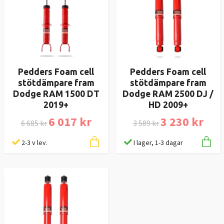
Pedders Foam cell
Pedders Foam cell
stötdämpare fram
stötdämpare fram
Dodge RAM 1500 DT
Dodge RAM 2500 DJ /
2019+
HD 2009+
6 017 kr
3 230 kr
6 685 kr
3 589 kr
2-3 v lev.
I lager, 1-3 dagar