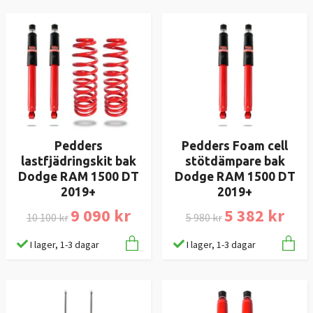
Pedders
Pedders Foam cell
lastfjädringskit bak
stötdämpare bak
Dodge RAM 1500 DT
Dodge RAM 1500 DT
2019+
2019+
9 090 kr
5 382 kr
10 100 kr
5 980 kr
I lager, 1-3 dagar
I lager, 1-3 dagar