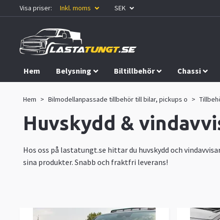
Visa priser:
Inkl. moms
SEK
Hem
Belysning
Biltillbehör
Chassi
Kampanjer
Hem
Bilmodellanpassade tillbehör till bilar, pickups o
Tillbeh
Huvskydd & vindavvi
Hos oss på lastatungt.se hittar du huvskydd och vindavvisa
sina produkter. Snabb och fraktfri leverans!