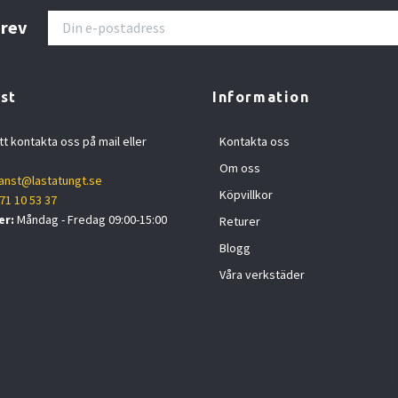
brev
st
Information
tt kontakta oss på mail eller
Kontakta oss
Om oss
anst@lastatungt.se
Köpvillkor
71 10 53 37
er:
Måndag - Fredag 09:00-15:00
Returer
Blogg
Våra verkstäder