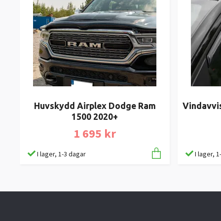
Huvskydd Airplex Dodge Ram
Vindavvi
1500 2020+
1 695 kr
I lager, 1-3 dagar
I lager, 