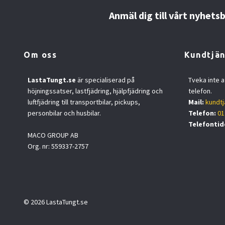
Anmäl dig till vårt nyhets
Om oss
Kundtjän
LastaTungt.se
är specialiserad på
Tveka inte a
höjningssatser, lastfjädring, hjälpfjädring och
telefon.
luftfjädring till transportbilar, pickups,
Mail:
kundtj
personbilar och husbilar.
Telefon:
01
Telefontid
MACO GROUP AB
Org. nr: 559337-2757
© 2026 LastaTungt.se