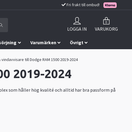
Fri frakt till ombud!
0
LOGGA IN
VARUKORG
sörjning
Varumärken
Övrigt
 vindavvisare till Dodge RAM 1500 2019-2024
00 2019-2024
rplex som håller hög kvalité och alltid har bra passform på