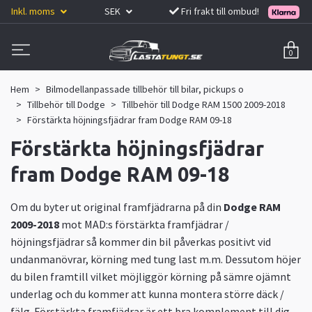
Inkl. moms
SEK
Fri frakt till ombud!
0
Hem
Bilmodellanpassade tillbehör till bilar, pickups o
Tillbehör till Dodge
Tillbehör till Dodge RAM 1500 2009-2018
Förstärkta höjningsfjädrar fram Dodge RAM 09-18
Förstärkta höjningsfjädrar
fram Dodge RAM 09-18
Om du byter ut original framfjädrarna på din
Dodge RAM
2009-2018
mot MAD:s förstärkta framfjädrar /
höjningsfjädrar så kommer din bil påverkas positivt vid
undanmanövrar, körning med tung last m.m. Dessutom höjer
du bilen framtill vilket möjliggör körning på sämre ojämnt
underlag och du kommer att kunna montera större däck /
fälg. Förstärkta framfjädrar är ett bra komplement till dig