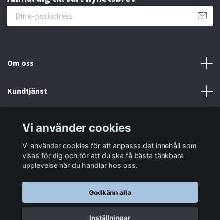
Om oss
Kundtjänst
Information
Vi använder cookies
Vi använder cookies för att anpassa det innehåll som
Sociala medier
visas för dig och för att du ska få bästa tänkbara
upplevelse när du handlar hos oss.
Godkänn alla
© 2026 LastaTungt.se
Inställningar