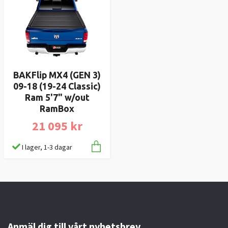
BAKFlip MX4 (GEN 3)
09-18 (19-24 Classic)
Ram 5'7" w/out
RamBox
21 095 kr
I lager, 1-3 dagar
Anmäl dig till vårt nyhetsbrev