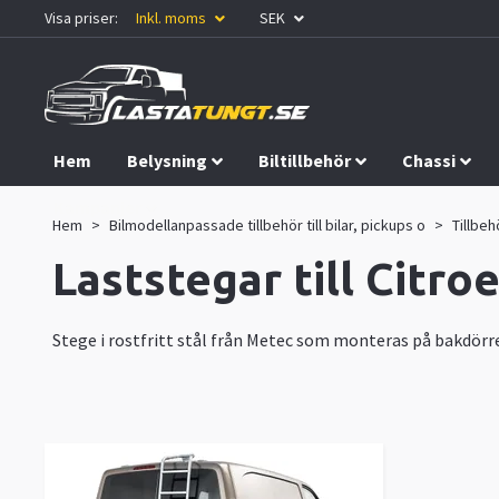
Visa priser:
Inkl. moms
SEK
Hem
Belysning
Biltillbehör
Chassi
Kampanjer
Hem
Bilmodellanpassade tillbehör till bilar, pickups o
Tillbeh
Laststegar till Citr
Stege i rostfritt stål från Metec som monteras på bakdörre