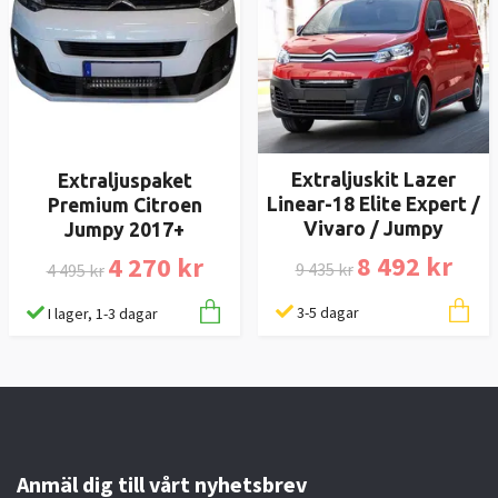
Extraljuskit Lazer
Extraljuspaket
Linear-18 Elite Expert /
Premium Citroen
Vivaro / Jumpy
Jumpy 2017+
8 492 kr
4 270 kr
9 435 kr
4 495 kr
3-5 dagar
I lager, 1-3 dagar
Anmäl dig till vårt nyhetsbrev