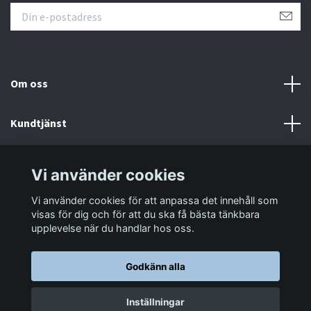
Om oss
Kundtjänst
Information
Vi använder cookies
Vi använder cookies för att anpassa det innehåll som
Sociala medier
visas för dig och för att du ska få bästa tänkbara
upplevelse när du handlar hos oss.
Godkänn alla
© 2026 LastaTungt.se
Inställningar