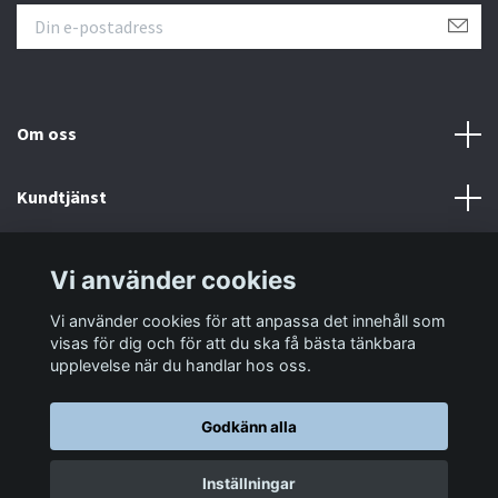
Om oss
Kundtjänst
Information
Vi använder cookies
Vi använder cookies för att anpassa det innehåll som
Sociala medier
visas för dig och för att du ska få bästa tänkbara
upplevelse när du handlar hos oss.
Godkänn alla
© 2026 LastaTungt.se
Inställningar