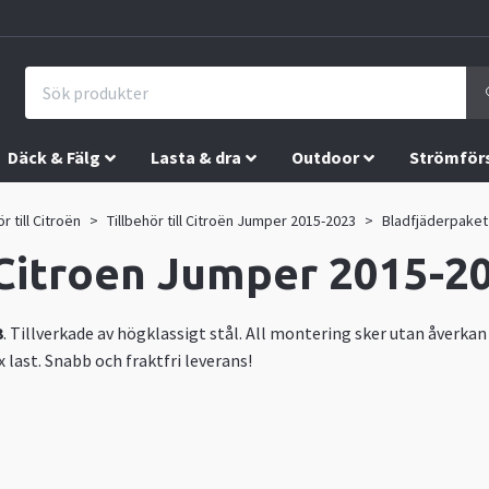
Däck & Fälg
Lasta & dra
Outdoor
Strömför
ör till Citroën
Tillbehör till Citroën Jumper 2015-2023
Bladfjäderpaket 
 Citroen Jumper 2015-2
3
. Tillverkade av högklassigt stål. All montering sker utan åverka
last. Snabb och fraktfri leverans!