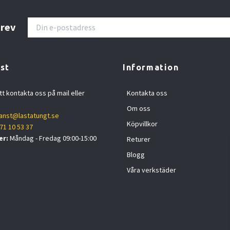
brev
st
Information
tt kontakta oss på mail eller
Kontakta oss
Om oss
anst@lastatungt.se
Köpvillkor
71 10 53 37
er:
Måndag - Fredag 09:00-15:00
Returer
Blogg
Våra verkstäder