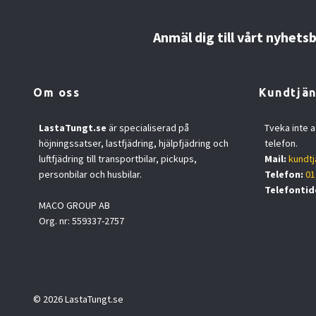
Anmäl dig till vårt nyhets
Om oss
Kundtjän
LastaTungt.se
är specialiserad på
Tveka inte a
höjningssatser, lastfjädring, hjälpfjädring och
telefon.
luftfjädring till transportbilar, pickups,
Mail:
kundtj
personbilar och husbilar.
Telefon:
01
Telefontid
MACO GROUP AB
Org. nr: 559337-2757
© 2026 LastaTungt.se