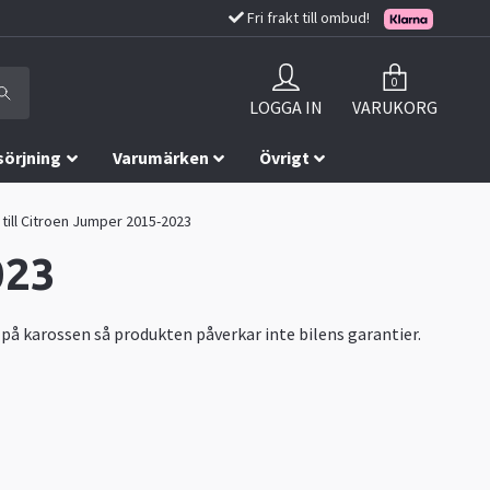
Fri frakt till ombud!
0
LOGGA IN
VARUKORG
sörjning
Varumärken
Övrigt
till Citroen Jumper 2015-2023
023
n på karossen så produkten påverkar inte bilens garantier.