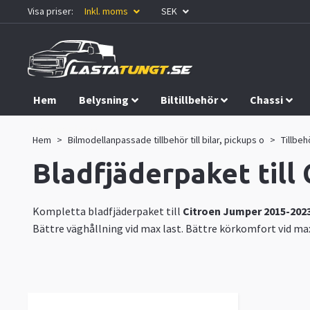
Visa priser:
Inkl. moms
SEK
Hem
Belysning
Biltillbehör
Chassi
Kampanjer
Hem
Bilmodellanpassade tillbehör till bilar, pickups o
Tillbeh
Bladfjäderpaket till
Kompletta bladfjäderpaket till
Citroen Jumper 2015-202
Bättre väghållning vid max last. Bättre körkomfort vid max 