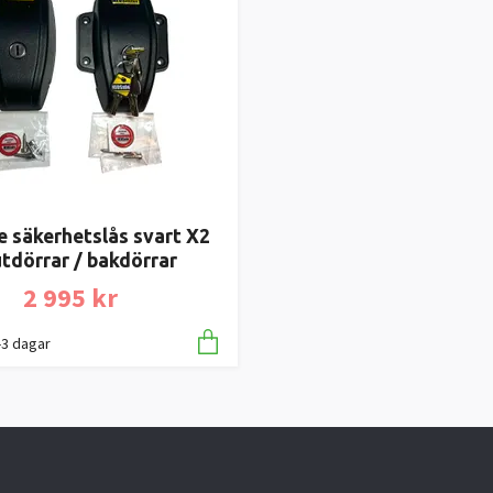
 säkerhetslås svart X2
utdörrar / bakdörrar
2 995 kr
1-3 dagar