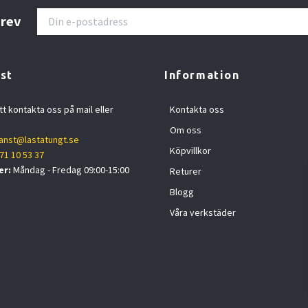
brev
st
Information
tt kontakta oss på mail eller
Kontakta oss
Om oss
anst@lastatungt.se
Köpvillkor
71 10 53 37
er:
Måndag - Fredag 09:00-15:00
Returer
Blogg
Våra verkstäder