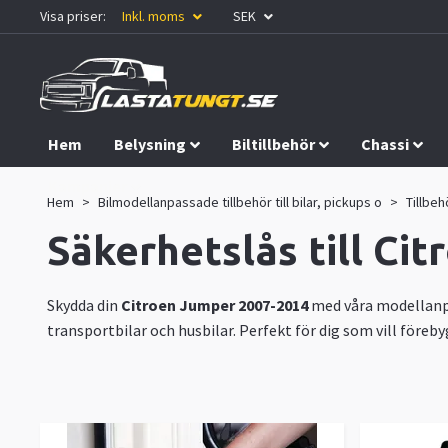
Visa priser:
Inkl. moms
SEK
Hem
Belysning
Biltillbehör
Chassi
Kampanjer
Hem
Bilmodellanpassade tillbehör till bilar, pickups o
Tillbeh
Säkerhetslås till Ci
Skydda din
Citroen Jumper
2007-2014
med våra modellanpa
transportbilar och husbilar. Perfekt för dig som vill föreby