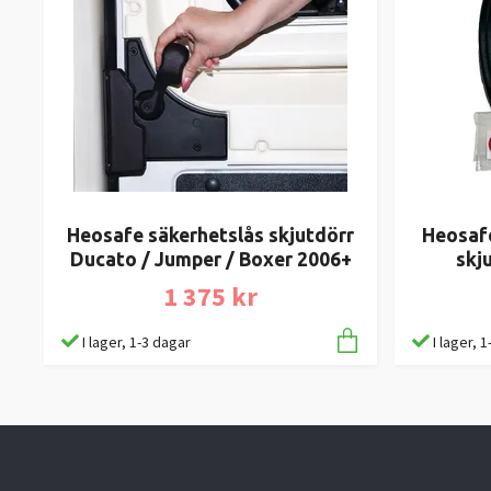
Heosafe säkerhetslås skjutdörr
Heosafe
Ducato / Jumper / Boxer 2006+
skj
1 375 kr
I lager, 1-3 dagar
I lager, 