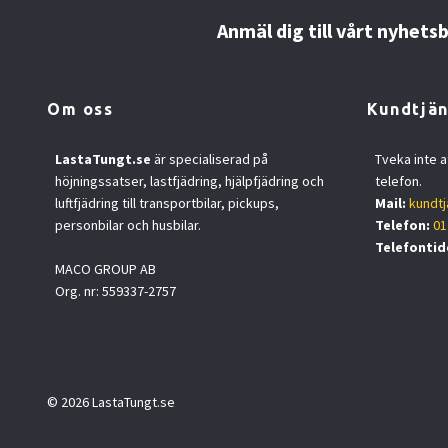
Anmäl dig till vårt nyhets
Om oss
Kundtjän
LastaTungt.se
är specialiserad på
Tveka inte a
höjningssatser, lastfjädring, hjälpfjädring och
telefon.
luftfjädring till transportbilar, pickups,
Mail:
kundtj
personbilar och husbilar.
Telefon:
01
Telefontid
MACO GROUP AB
Org. nr: 559337-2757
© 2026 LastaTungt.se