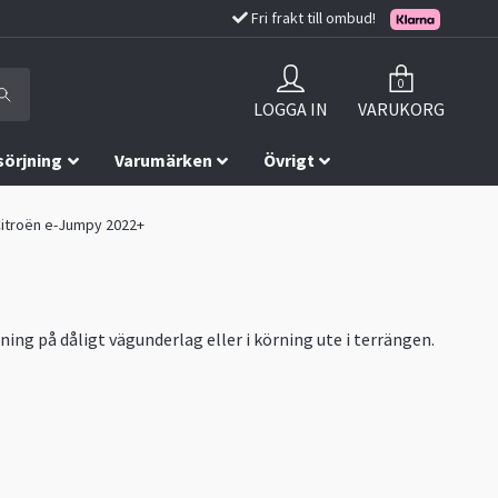
Fri frakt till ombud!
0
LOGGA IN
VARUKORG
sörjning
Varumärken
Övrigt
 Citroën e-Jumpy 2022+
ning på dåligt vägunderlag eller i körning ute i terrängen.