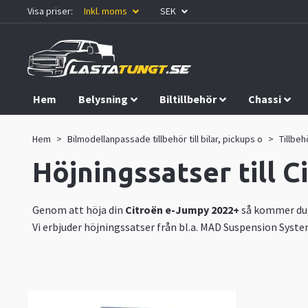
Visa priser:
Inkl. moms
SEK
Hem
Belysning
Biltillbehör
Chassi
Kampanjer
Hem
Bilmodellanpassade tillbehör till bilar, pickups o
Tillbeh
Höjningssatser till 
Genom att höja din
Citroën e-Jumpy 2022+
så kommer du d
Vi erbjuder höjningssatser från bl.a. MAD Suspension Syste