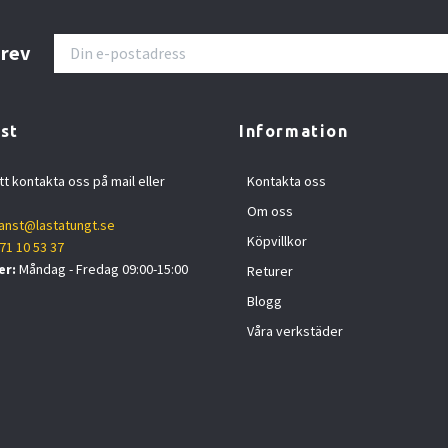
brev
st
Information
tt kontakta oss på mail eller
Kontakta oss
Om oss
anst@lastatungt.se
Köpvillkor
71 10 53 37
er:
Måndag - Fredag 09:00-15:00
Returer
Blogg
Våra verkstäder