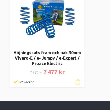
Höjningssats fram och bak 30mm
Vivaro-E / e- Jumpy / e-Expert /
Proace Electric
7 477 kr
7 870 kr
1-2 veckor