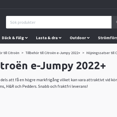
Däck & Fälg
Lasta & dra
Outdoor
Strömför
ör till Citroën
Tillbehör till Citroën e-Jumpy 2022+
Höjningssatser till
Citroën e-Jumpy 2022+
els att få en högre markfrigång vilket kan vara attraktivt vid kör
ms, H&R och Pedders. Snabb och fraktfri leverans!