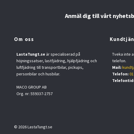
Anmäl dig till vårt nyhets
Om oss
Kundtjän
LastaTungt.se
är specialiserad på
Tveka inte a
höjningssatser, lastfjädring, hjälpfjädring och
telefon.
luftfjädring till transportbilar, pickups,
Mail:
kundtj
personbilar och husbilar.
Telefon:
01
Telefontid
MACO GROUP AB
Org. nr: 559337-2757
© 2026 LastaTungt.se