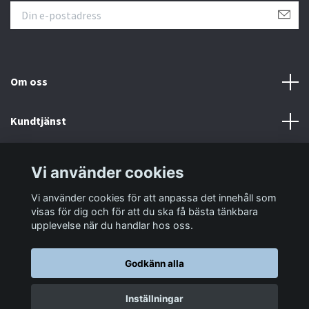
Om oss
Kundtjänst
Information
Vi använder cookies
Vi använder cookies för att anpassa det innehåll som
Sociala medier
visas för dig och för att du ska få bästa tänkbara
upplevelse när du handlar hos oss.
Godkänn alla
© 2026 LastaTungt.se
Inställningar