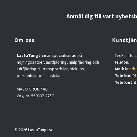
Anmäl dig till vårt nyhets
Om oss
Kundtjän
LastaTungt.se
är specialiserad på
Tveka inte a
höjningssatser, lastfjädring, hjälpfjädring och
telefon.
luftfjädring till transportbilar, pickups,
Mail:
kundtj
personbilar och husbilar.
Telefon:
01
Telefontid
MACO GROUP AB
Org. nr: 559337-2757
© 2026 LastaTungt.se