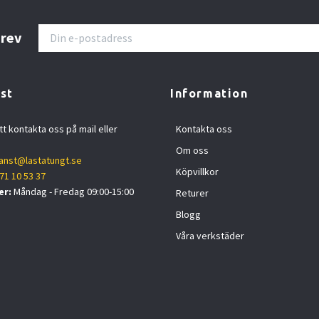
brev
st
Information
tt kontakta oss på mail eller
Kontakta oss
Om oss
anst@lastatungt.se
Köpvillkor
71 10 53 37
er:
Måndag - Fredag 09:00-15:00
Returer
Blogg
Våra verkstäder