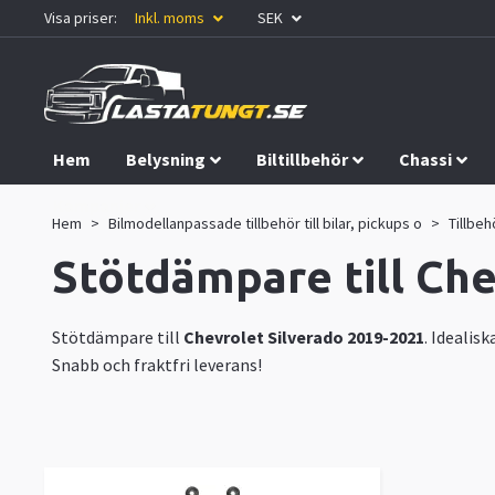
Visa priser:
Inkl. moms
SEK
Hem
Belysning
Biltillbehör
Chassi
Kampanjer
Hem
Bilmodellanpassade tillbehör till bilar, pickups o
Tillbeh
Stötdämpare till Che
Stötdämpare till
Chevrolet Silverado 2019-2021
. Idealis
Snabb och fraktfri leverans!