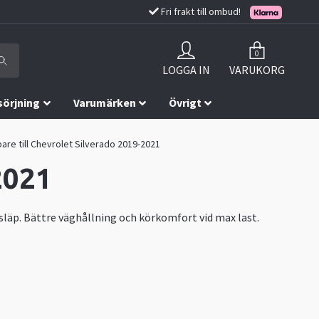
Fri frakt till ombud!
0
LOGGA IN
VARUKORG
sörjning
Varumärken
Övrigt
re till Chevrolet Silverado 2019-2021
2021
 släp. Bättre väghållning och körkomfort vid max last.