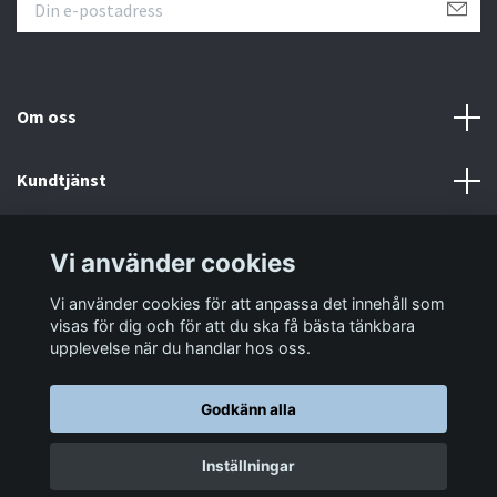
Om oss
Kundtjänst
Information
Vi använder cookies
Vi använder cookies för att anpassa det innehåll som
Sociala medier
visas för dig och för att du ska få bästa tänkbara
upplevelse när du handlar hos oss.
Godkänn alla
© 2026 LastaTungt.se
Inställningar